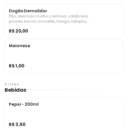
Dogão Demolidor
Pão, delicioso molho cremoso, calabresa
picada, bacon crocante, frango, catupiry,
presunto, mussarela, batata, milho,
R$ 20,00
maionese e ketchup.
Maionese
R$ 1,00
8 ITENS
Bebidas
Pepsi - 200ml
R$ 3,50