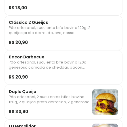
R$ 18,00
Clássico 2 Queijos
Pão artesanal, suculento bife bovino 120g, 2
queijos prato derretido, ovo, nosso
delicioso molho barbecue e alface.
R$ 20,90
Bacon Barbecue
Pão artesanal, suculento bife bovino 120g,
generosa camada de cheddar, bacon
crocante, delicioso molho barbecue, alface
R$ 20,90
e cebola roxa.
Duplo Queijo
Pão artesanal, 2 suculentos bifes bovino
120g, 2 queijos prato derretido, 2 generosas
camadas de bacon crocante, cebola roxa
R$ 30,90
e alface.
O Demolidor