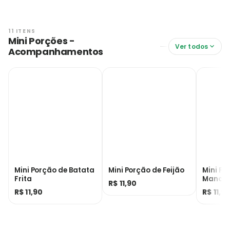
11 ITENS
Mini Porções -
Ver todos
Acompanhamentos
Mini Porção de Batata
Mini Porção de Feijão
Mini Po
Frita
Mandi
R$ 11,90
R$ 11,90
R$ 11,9