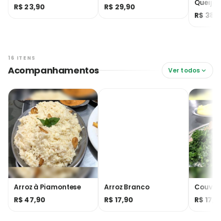
Queijo 
R$ 23,90
R$ 29,90
R$ 38,
16 ITENS
Acompanhamentos
Ver todos
Arroz à Piamontese
Arroz Branco
Couve
R$ 47,90
R$ 17,90
R$ 17,9