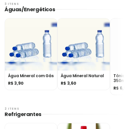
3 ITENS
Águas/Energéticos
Água Mineral com Gás
Água Mineral Natural
Tônica 
350ml
R$ 3,90
R$ 3,60
R$ 6,9
2 ITENS
Refrigerantes