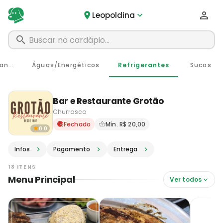
Leopoldina
Mini Porções - Acompanhamentos
Águas/Energéticos
Refrigerantes
Sucos
Bar e Restaurante Grotão
Churrasco
Delivery em Leopoldina - MG
Fechado
Mín. R$ 20,00
0.0
Infos
Pagamento
Entrega
18 ITENS
Menu Principal
Ver todos