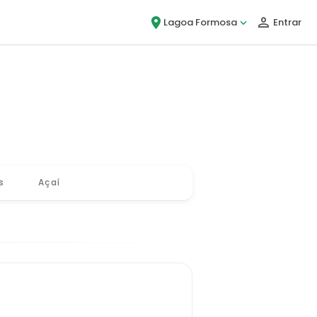
Lagoa Formosa
Entrar
u, é Bigou!
s
Açaí