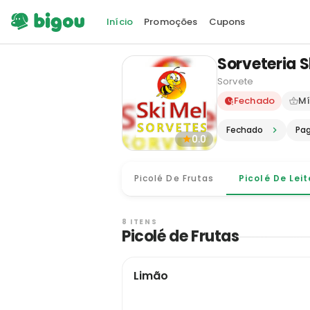
Início
Promoções
Cupons
Sorveteria S
Sorvete
Delivery e
Fechado
Mí
Fechado
Pa
0.0
Picolé De Frutas
Picolé De Leit
8 ITENS
Picolé de Frutas
Limão