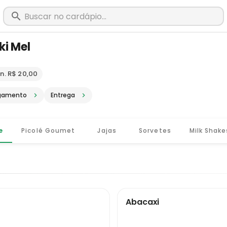
ki Mel
m Lagoa Formosa - MG · Pediu, chego
n. R$ 20,00
gamento
Entrega
e
Picolé Goumet
Jajas
Sorvetes
Milk Shake
Abacaxi