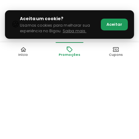
Aceita um cookie?
🍪
Aceitar
Usamos cookies para melhorar sua
experiência no Bigou.
Saiba mais.
Início
Promoções
Cupons
Pediu, chegou, é Bigou!