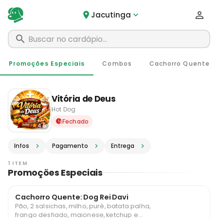
Jacutinga
Promoções Especiais
Combos
Cachorro Quente
Vitória de Deus
Hot Dog
Delivery em Jacutinga - MG 
Fechado
4.5
Infos
Pagamento
Entrega
1 ITEM
Promoções Especiais
Cachorro Quente: Dog Rei Davi
Pão, 2 salsichas, milho, purê, batata palha,
frango desfiado, maionese, ketchup e