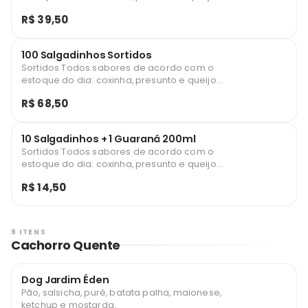
pastel de carne, pastel de calabresa,
R$ 39,50
pastel de presunto e queijo, bolinhas de
queijo, croquete, bolinhas de calabresa,
Enroladinho de presunto queijo
100 Salgadinhos Sortidos
Sortidos Todos sabores de acordo com o
estoque do dia: coxinha, presunto e queijo,
pastel de carne, pastel de calabresa,
R$ 68,50
pastel de presunto e queijo, bolinhas de
queijo, croquete, bolinhas de calabresa,
Enroladinho de presunto queijo
10 Salgadinhos + 1 Guaraná 200ml
Sortidos Todos sabores de acordo com o
estoque do dia: coxinha, presunto e queijo,
pastel de carne, pastel de calabresa,
R$ 14,50
pastel de presunto e queijo, bolinhas de
queijo, croquete, bolinhas de calabresa,
Enroladinho de presunto queijo
9 ITENS
Cachorro Quente
Dog Jardim Éden
Pão, salsicha, purê, batata palha, maionese,
ketchup e mostarda.