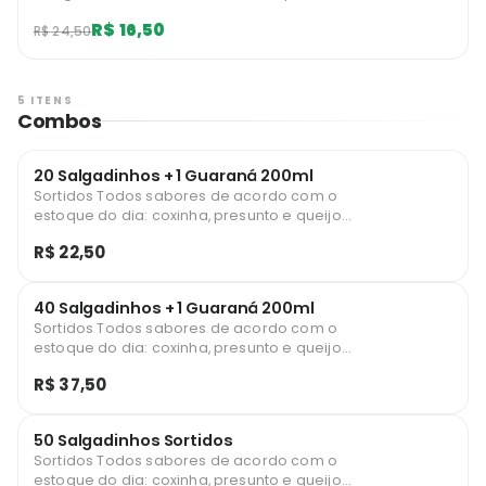
mostarda. Limitado a 1 unidades diárias por
R$ 16,50
R$ 24,50
usuário.
5 ITENS
Combos
20 Salgadinhos + 1 Guaraná 200ml
Sortidos Todos sabores de acordo com o
estoque do dia: coxinha, presunto e queijo,
pastel de carne, pastel de calabresa,
R$ 22,50
pastel de presunto e queijo, bolinhas de
queijo, croquete, bolinhas de calabresa,
Enroladinho de presunto queijo
40 Salgadinhos + 1 Guaraná 200ml
Sortidos Todos sabores de acordo com o
estoque do dia: coxinha, presunto e queijo,
pastel de carne, pastel de calabresa,
R$ 37,50
pastel de presunto e queijo, bolinhas de
queijo, croquete, bolinhas de calabresa,
Enroladinho de presunto queijo
50 Salgadinhos Sortidos
Sortidos Todos sabores de acordo com o
estoque do dia: coxinha, presunto e queijo,