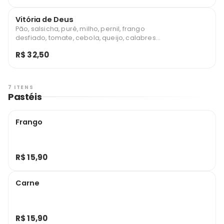
Vitória de Deus
Pão, salsicha, purê, milho, pernil, frango
desfiado, tomate, cebola, queijo, calabresa,
catupiry, cheddar, maionese, ketchup,
R$ 32,50
mostarda e batata palha
7 ITENS
Pastéis
Frango
R$ 15,90
Carne
R$ 15,90