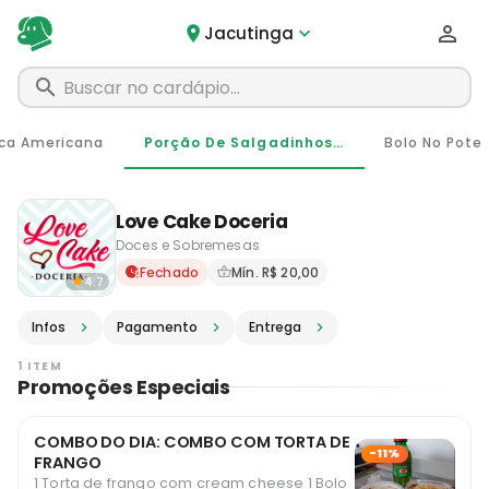
Jacutinga
ca Americana
Porção De Salgadinhos (8 Unidades) / Torta De Frango
Bolo No Pote
Love Cake Doceria
Doces e Sobremesas
Delivery em Jacutinga - MG 
Fechado
Mín. R$ 20,00
4.7
Infos
Pagamento
Entrega
1 ITEM
Promoções Especiais
COMBO DO DIA: COMBO COM TORTA DE
-11%
FRANGO
1 Torta de frango com cream cheese 1 Bolo