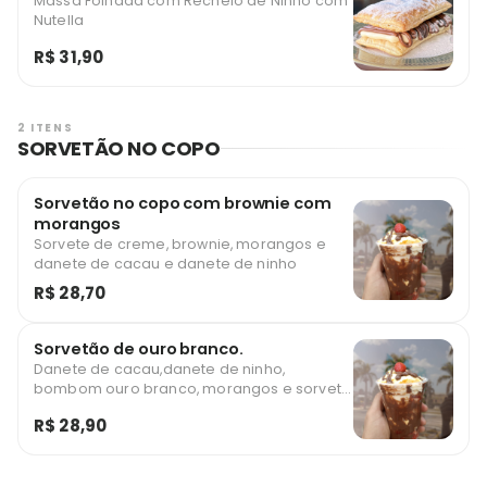
Massa Folhada com Recheio de Ninho com
Nutella
R$ 31,90
2 ITENS
SORVETÃO NO COPO
Sorvetão no copo com brownie com
morangos
Sorvete de creme, brownie, morangos e
danete de cacau e danete de ninho
R$ 28,70
Sorvetão de ouro branco.
Danete de cacau,danete de ninho,
bombom ouro branco, morangos e sorvete
creme.
R$ 28,90