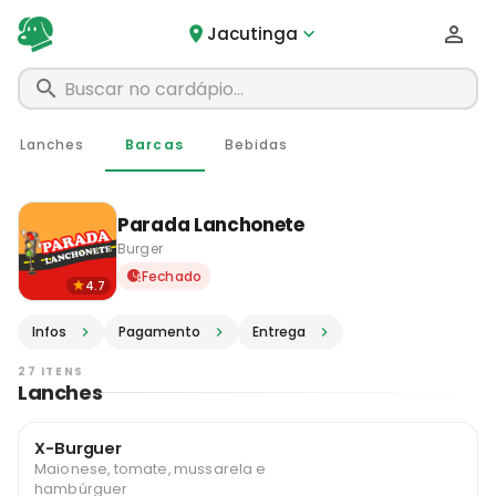
Jacutinga
Lanches
Barcas
Bebidas
Parada Lanchonete
Burger
Delivery em Jacutinga - MG 
Fechado
4.7
Infos
Pagamento
Entrega
27 ITENS
Lanches
X-Burguer
Maionese, tomate, mussarela e
hambúrguer