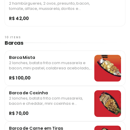
2 hambúrgueres, 2 ovos, presunto, bacon,
tomate, alface, mussarela, doritos e
catupiry
R$ 42,00
10 ITENS
Barcas
Barca Mista
2 lanches, batata frita com mussarela e
bacon, mini pastel, calabresa acebolado,
frango a passarinho, contra filé acebolado,
R$ 100,00
sobremesa e molho especial
Barca de Coxinha
2 lanches, batata frita com mussarela,
bacon e cheddar, mini coxinhas e
sobremesa
R$ 70,00
Barca de Carne em Tiras