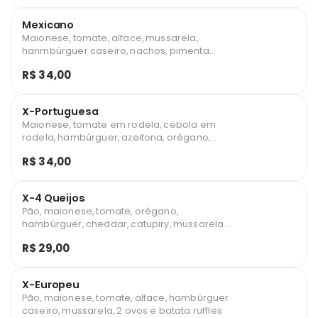
Mexicano
Maionese, tomate, alface, mussarela,
hanmbúrguer caseiro, nachos, pimenta
cambuci, salgadinho de pimenta mexicana,
R$ 34,00
molho de pimenta e cheddar
X-Portuguesa
Maionese, tomate em rodela, cebola em
rodela, hambúrguer, azeitona, orégano,
palmito, bacon, presunto e mussarela
R$ 34,00
X-4 Queijos
Pão, maionese, tomate, orégano,
hambúrguer, cheddar, catupiry, mussarela
e queijo prato
R$ 29,00
X-Europeu
Pão, maionese, tomate, alface, hambúrguer
caseiro, mussarela, 2 ovos e batata ruffles