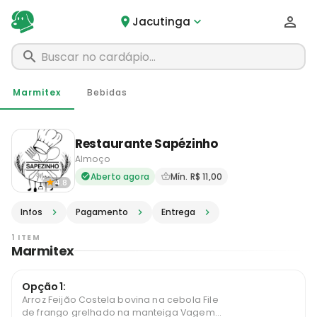
Jacutinga
Marmitex
Bebidas
Restaurante Sapézinho
Almoço
Delivery em Jacutinga - MG 
Aberto agora
Mín. R$ 11,00
4.8
Infos
Pagamento
Entrega
1 ITEM
Marmitex
Opção 1:
Arroz Feijão Costela bovina na cebola File
de frango grelhado na manteiga Vagem