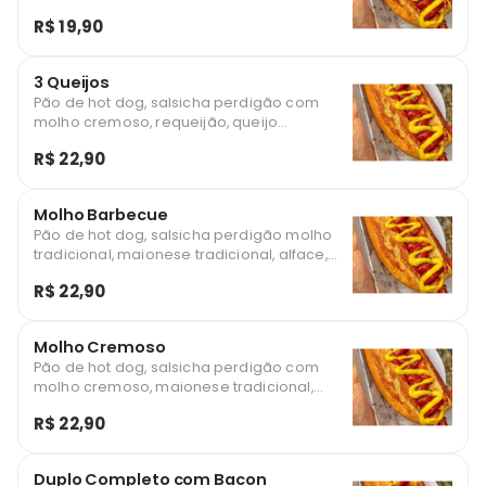
R$ 19,90
3 Queijos
Pão de hot dog, salsicha perdigão com
molho cremoso, requeijão, queijo
provolone, queijo parmesão e batata
R$ 22,90
palha.
Molho Barbecue
Pão de hot dog, salsicha perdigão molho
tradicional, maionese tradicional, alface,
tomate, cenoura e batata palha.
R$ 22,90
Molho Cremoso
Pão de hot dog, salsicha perdigão com
molho cremoso, maionese tradicional,
queijo parmesão, alface, tomate e batata
R$ 22,90
palha.
Duplo Completo com Bacon