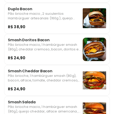
Duplo Bacon
Pão brioche macio , 2 suculentos
Hambúrguer artesanais (160g ), queijo
cheddar, fatias de bacon super crocante,
R$ 38,90
cheddar cremoso, cebola roxa, e molho
especial da casa.
Smash Doritos Bacon
Pão brioche macio, 1 hambúrguer smash
(80g), cheddar cremoso, bacon, doritos e
molho especial da casa. Favorito com um
R$ 24,90
sabor único.
Smash Cheddar Bacon
Pão brioche, 1 hambúrguer smash (80g),
bacon, alface, tomate, cheddar cremoso,
picles, e molho especial da casa. Delicioso
R$ 24,90
hambúrguer com muito bacon.
Smash Salada
Pão brioche macio, 1 hambúrguer smash
(80g), queijo cheddar, alface americana ,