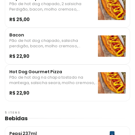
Pão de hot dog chapado, 2 salsicha
Perdigão, bacon, molho cremoso,
maionese hellmann's, alface, tomate, queijo
R$ 25,00
mussarela e batata palha.
Bacon
Pão de hot dog chapado, salsicha
perdigão, bacon, molho cremoso,
maionese hellmann's, alface, tomate, queijo
R$ 22,90
mussarela e batata palha.
Hot Dog Gourmet Pizza
Pão de hot dog na chapa tostado na
manteiga, salsicha seara, molho cremoso,
presunto, queijo, orégano, queijo
R$ 22,90
parmesão, bacon e batata.
5 ITENS
Bebidas
Pepsi 237ml