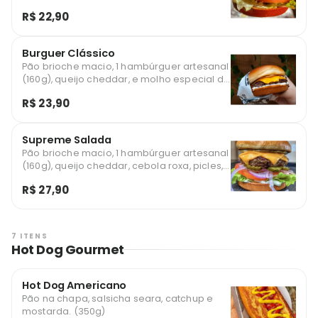
tomate e maionese especial da casa.
R$ 22,90
Delicioso hambúrguer.
Burguer Clássico
Pão brioche macio, 1 hambúrguer artesanal
(160g), queijo cheddar, e molho especial da
casa. O clássico muito bem executado
R$ 23,90
famoso pão carne queijo.
Supreme Salada
Pão brioche macio, 1 hambúrguer artesanal
(160g), queijo cheddar, cebola roxa, picles,
alface americana , tomate e maionese
R$ 27,90
especial da casa. Delicioso hambúrguer
para quem ama cebola roxa.
7 ITENS
Hot Dog Gourmet
Hot Dog Americano
Pão na chapa, salsicha seara, catchup e
mostarda. (350g)