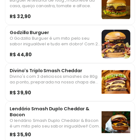
Burguer Artesanal de 160g , maionese da
casa, queijo canastra, tomate e alface.
R$ 32,90
Godzilla Burguer
O Godzilla Burguer é um mito pelo seu
sabor inigualável e tudo em dobro! Com 2
burguers cobertos com queijo cheddar
R$ 44,80
derretido, finas fatias de bacon crocante,
molho barbecue, alface, tomate, picles e
nosso pão brioche selado na manteiga.
Divino's Triplo Smash Cheddar
Divino's com 3 deliciosos smashes de 80g
ao ponto, preparada na nossa chapa de
alta performance com queijo cheddar
R$ 39,90
derretido, salada (picles, alface, tomate e
cebola roxa) com molho caseiro de limão
siciliano ou molho barbecue (selecionar
Lendário Smash Duplo Cheddar &
qual molho escolhido) no pão brioche
Bacon
selado na manteiga.
O lendário Smash Duplo Cheddar & Bacon
é um mito pelo seu sabor inigualável! Com
Smash duplo coberto com queijo cheddar
R$ 35,90
derretido, finas fatias de bacon crocante,