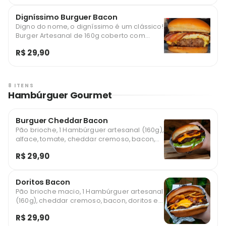
alface, tomate, picles e nosso pão brioche
selado na manteiga.
Digníssimo Burguer Bacon
Digno do nome, o digníssimo é um clássico!
Burger Artesanal de 160g coberto com
queijo prato derretido, finas fatias de
R$ 29,90
bacon crocante, salada (alface, tomate e
cebola) no nosso pão brioche selado na
manteiga.
8 ITENS
Hambúrguer Gourmet
Burguer Cheddar Bacon
Pão brioche, 1 Hambúrguer artesanal (160g),
alface, tomate, cheddar cremoso, bacon,
cebola roxa, e molho especial da casa.
R$ 29,90
Delicioso hambúrguer com muito bacon.
Doritos Bacon
Pão brioche macio, 1 Hambúrguer artesanal
(160g), cheddar cremoso, bacon, doritos e
molho especial da casa. Favorito com um
R$ 29,90
sabor único.