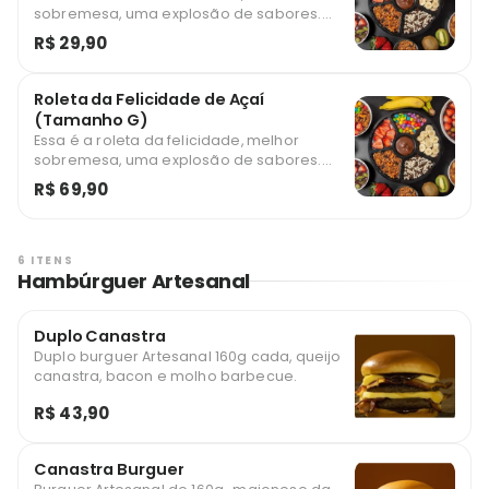
sobremesa, uma explosão de sabores.
Acompanha 5 adicionais (Nutella, Banana,
R$ 29,90
M&M, Paçoca, Bom Bom Sonho de Valsa).
Serve 2 pessoas.
Roleta da Felicidade de Açaí
(Tamanho G)
Essa é a roleta da felicidade, melhor
sobremesa, uma explosão de sabores.
Acompanha 6 adicionais (Nutella, Morango,
R$ 69,90
Banana, M&M, Paçoca e Bom Bom Sonho de
Valsa). Serve 4 pessoas
6 ITENS
Hambúrguer Artesanal
Duplo Canastra
Duplo burguer Artesanal 160g cada, queijo
canastra, bacon e molho barbecue.
R$ 43,90
Canastra Burguer