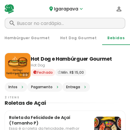
Igarapava
Hambúrguer Gourmet
Hot Dog Gourmet
Bebidas
Hot Dog e Hambúrguer Gourmet
Hot Dog
Delivery em Igarapava - SP 
Fechado
Mín. R$ 15,00
0.0
Infos
Pagamento
Entrega
2 ITENS
Roletas de Açaí
Roleta da Felicidade de Açaí
(Tamanho P)
Essa é a roleta da felicidade, melhor