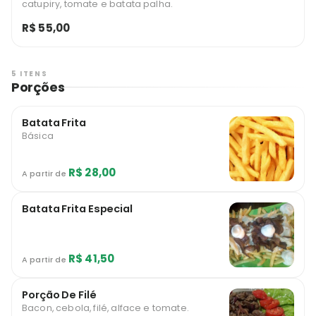
catupiry, tomate e batata palha.
R$ 55,00
5 ITENS
Porções
Batata Frita
Básica
R$ 28,00
A partir de
Batata Frita Especial
R$ 41,50
A partir de
Porção De Filé
Bacon, cebola, filé, alface e tomate.