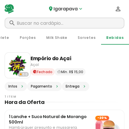
Igarapava
lete
Porções
Milk Shake
Sorvetes
Bebidas
Empório do Açaí
Açaí
Delivery em Igarapava - SP 
Fechado
Mín. R$ 15,00
0.0
Infos
Pagamento
Entrega
1 ITEM
Hora da Oferta
1 Lanche + Suco Natural de Morango
-20%
500ml
Hambúrguer presunto e mussarela.