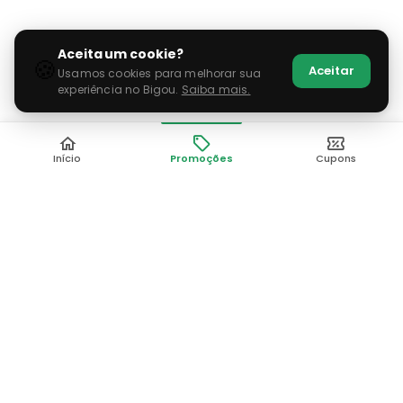
Aceita um cookie?
🍪
Aceitar
Usamos cookies para melhorar sua
experiência no Bigou.
Saiba mais.
Início
Promoções
Cupons
Pediu, chegou, é Bigou!