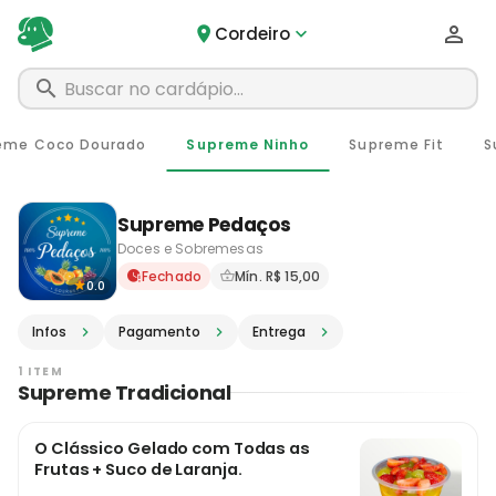
Cordeiro
eme Coco Dourado
Supreme Ninho
Supreme Fit
Supreme Pedaços
Doces e Sobremesas
Delivery em Cordeiro - RJ ·
Fechado
Mín. R$ 15,00
0.0
Infos
Pagamento
Entrega
1 ITEM
Supreme Tradicional
O Clássico Gelado com Todas as
Frutas + Suco de Laranja.