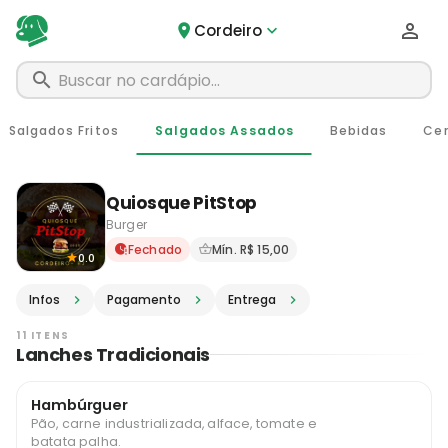
Cordeiro
Salgados Fritos
Salgados Assados
Bebidas
Cer
Quiosque PitStop
Burger
Delivery em Cordeiro - RJ ·
Fechado
Mín. R$ 15,00
0.0
Infos
Pagamento
Entrega
11 ITENS
Lanches Tradicionais
Hambúrguer
Pão, carne industrializada, alface, tomate e
batata palha.