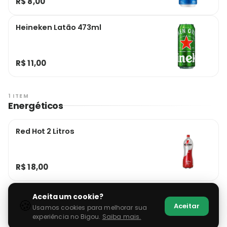
R$ 8,00
Heineken Latão 473ml
R$ 11,00
1 ITEM
Energéticos
Red Hot 2 Litros
R$ 18,00
Aceita um cookie?
🍪
Aceitar
Usamos cookies para melhorar sua
experiência no Bigou.
Saiba mais.