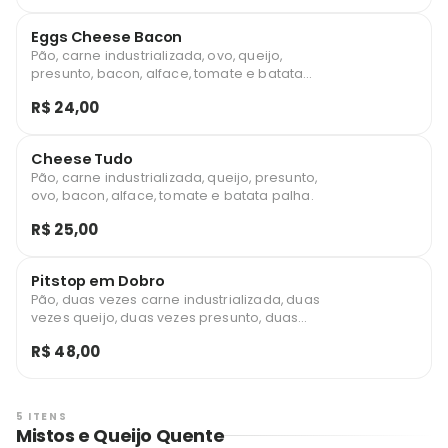
Eggs Cheese Bacon
Pão, carne industrializada, ovo, queijo,
presunto, bacon, alface, tomate e batata
palha.
R$ 24,00
Cheese Tudo
Pão, carne industrializada, queijo, presunto,
ovo, bacon, alface, tomate e batata palha.
R$ 25,00
Pitstop em Dobro
Pão, duas vezes carne industrializada, duas
vezes queijo, duas vezes presunto, duas
vezes ovo, duas vezes bacon, alface,
R$ 48,00
tomate e batata palha
5 ITENS
Mistos e Queijo Quente