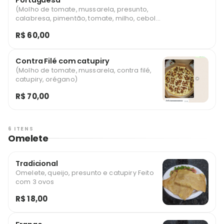
Portuguesa
(Molho de tomate, mussarela, presunto,
calabresa, pimentão, tomate, milho, cebola,
azeitona, ovo, orégano)
R$ 60,00
Contra Filé com catupiry
(Molho de tomate, mussarela, contra filé,
catupiry, orégano)
R$ 70,00
6 ITENS
Omelete
Tradicional
Omelete, queijo, presunto e catupiry Feito
com 3 ovos
R$ 18,00