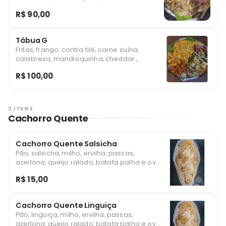
Entregue na caixa de pizza de 30cm
R$ 90,00
Tábua G
Fritas, frango, contra filé, carne suína,
calabresa, mandioquinha, cheddar ,
Bacon,azeitona e farofa Entregue na caixa
R$ 100,00
de pizza de 35cm
3 ITENS
Cachorro Quente
Cachorro Quente Salsicha
Pão, salsicha, milho, ervilha, passas,
azeitona, queijo ralado, batata palha e ovo
de codorna
R$ 15,00
Cachorro Quente Linguiça
Pão, linguiça, milho, ervilha, passas,
azeitona, queijo ralado, batata palha e ovo