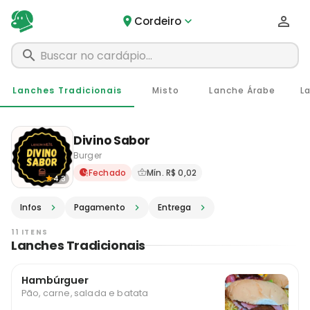
Cordeiro
Lanches Tradicionais
Misto
Lanche Árabe
L
Divino Sabor
Burger
Delivery em Cordeiro - RJ ·
Fechado
Mín. R$ 0,02
4.3
Infos
Pagamento
Entrega
11 ITENS
Lanches Tradicionais
Hambúrguer
Pão, carne, salada e batata