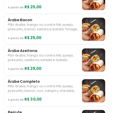
*Imagem ilustrativa
R$ 25,00
A partir de
Árabe Bacon
Pão árabe, frango ou contra filé, queijo,
presunto, bacon, salada e batata *Imagem
ilustrativa
R$ 25,00
A partir de
Árabe Azeitona
Pão árabe, frango ou contra filé, queijo,
presunto, azeitona, salada e batata
*Imagem ilustrativa
R$ 25,00
A partir de
Árabe Completo
Pão árabe, frango ou contra filé, queijo,
presunto, bacon, ovo, catupiry, cheddar,
azeitona, salada e batata *Imagem
R$ 30,00
ilustrativa
A partir de
Beirute