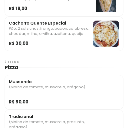
de codorna
R$ 18,00
Cachorro Quente Especial
Pão, 2 salsichas, frango, bacon, calabresa,
cheddar, milho, ervilha, azeitona, queijo
raladao, ovo de codorna e batata palha
R$ 30,00
7 ITENS
Pizza
Mussarela
(Molho de tomate, mussarela, orégano)
R$ 50,00
Tradicional
(Molho de tomate, mussarela, presunto,
orégano)