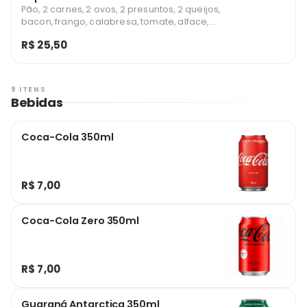
Pão, 2 carnes, 2 ovos, 2 presuntos, 2 queijos,
bacon, frango, calabresa, tomate, alface,
milho e batata palha (Adicional de cream
R$ 25,50
cheese e cheddar)
9 ITENS
Bebidas
Coca-Cola 350ml
R$ 7,00
Coca-Cola Zero 350ml
R$ 7,00
Guaraná Antarctica 350ml