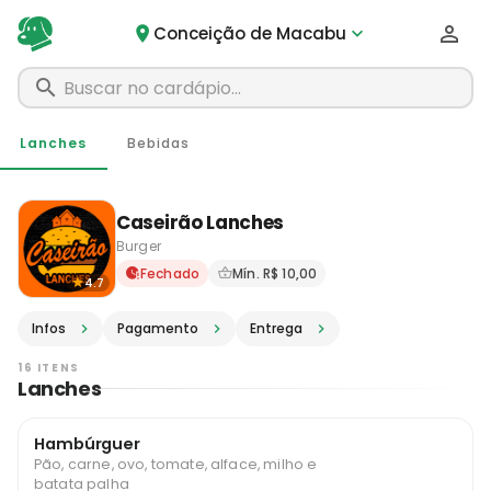
Conceição de Macabu
Lanches
Bebidas
Caseirão Lanches
Burger
Delivery em Conceição de M
Fechado
Mín. R$ 10,00
4.7
Infos
Pagamento
Entrega
16 ITENS
Lanches
Hambúrguer
Pão, carne, ovo, tomate, alface, milho e
batata palha