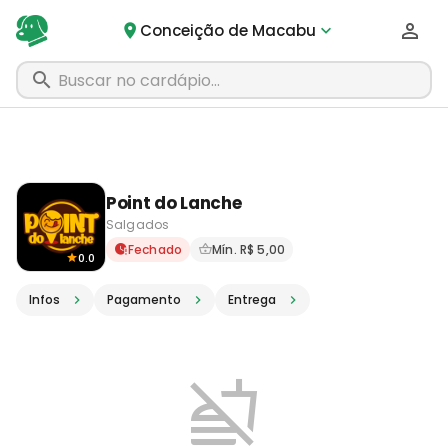
Conceição de Macabu
Point do Lanche
Salgados
Delivery em Conceição de M
Fechado
Mín. R$ 5,00
0.0
Infos
Pagamento
Entrega