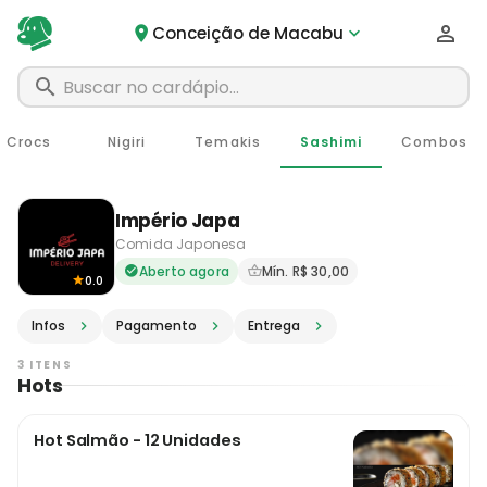
Conceição de Macabu
Crocs
Nigiri
Temakis
Sashimi
Combos
Império Japa
Comida Japonesa
Delivery em Conceição de M
Aberto agora
Mín. R$ 30,00
0.0
Infos
Pagamento
Entrega
3 ITENS
Hots
Hot Salmão - 12 Unidades