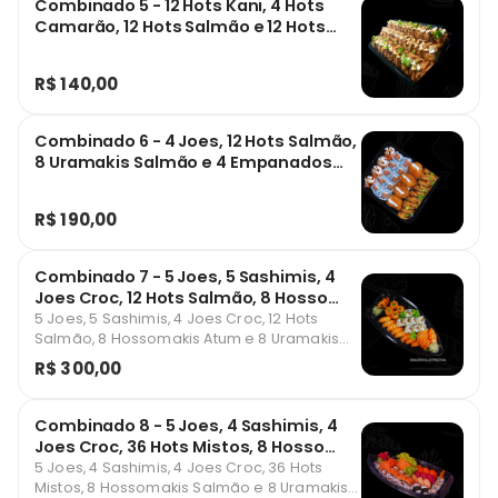
Combinado 5 - 12 Hots Kani, 4 Hots
Camarão, 12 Hots Salmão e 12 Hots
Grelhados
R$ 140,00
Combinado 6 - 4 Joes, 12 Hots Salmão,
8 Uramakis Salmão e 4 Empanados
Camarão
R$ 190,00
Combinado 7 - 5 Joes, 5 Sashimis, 4
Joes Croc, 12 Hots Salmão, 8 Hosso
Atum e 8 Ura Salmão
5 Joes, 5 Sashimis, 4 Joes Croc, 12 Hots
Salmão, 8 Hossomakis Atum e 8 Uramakis
Salmão.
R$ 300,00
Combinado 8 - 5 Joes, 4 Sashimis, 4
Joes Croc, 36 Hots Mistos, 8 Hosso
Salmão e 8 Ura Salmão
5 Joes, 4 Sashimis, 4 Joes Croc, 36 Hots
Mistos, 8 Hossomakis Salmão e 8 Uramakis