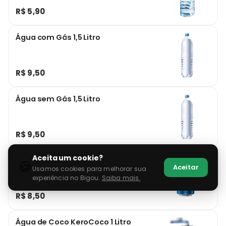
R$ 5,90
Água com Gás 1,5 Litro
R$ 9,50
Água sem Gás 1,5 Litro
R$ 9,50
Aceita um cookie?
Água Tônica Antárctica 350ml
🍪
Aceitar
Usamos cookies para melhorar sua
experiência no Bigou.
Saiba mais.
R$ 8,50
Água de Coco KeroCoco 1 Litro