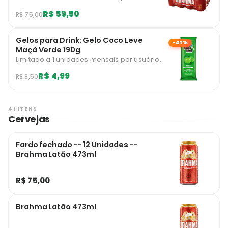
R$ 59,50
R$ 75,00
Gelos para Drink: Gelo Coco Leve
-41%
Maçã Verde 190g
Limitado a 1 unidades mensais por usuário.
R$ 4,99
R$ 8,50
41 ITENS
Cervejas
Fardo fechado -- 12 Unidades --
Brahma Latão 473ml
R$ 75,00
Brahma Latão 473ml