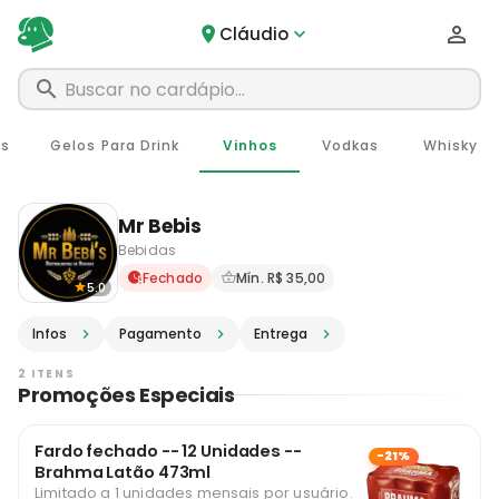
Cláudio
es
Gelos Para Drink
Vinhos
Vodkas
Whisky
Mr Bebis
Bebidas
Delivery em Cláudio - MG · 
Fechado
Mín. R$ 35,00
5.0
Infos
Pagamento
Entrega
2 ITENS
Promoções Especiais
Fardo fechado -- 12 Unidades --
-21%
Brahma Latão 473ml
Limitado a 1 unidades mensais por usuário.