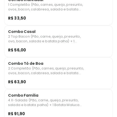
1 Completão (Pão, carnes, queijo, presunto,
ovos, bacon, calabresa, salada e batata
palha) + 1 Batata Maluca Individual
R$ 33,50
(aproximadamente 400g – cheddar,
catupiry, ovo de codorna, azeitona,
orégano e queijo ralado) + 1 Guaravita
Combo Casal
290ml.
2 Top Bacon (Pão, carne, queijo, presunto,
ovo, bacon, salada e batata palha) + 1
Batata Maluca Casal (aproximadamente
R$ 56,00
700g – cheddar, catupiry, ovo de codorna,
azeitona, orégano e queijo ralado).
Combo Tô de Boa
2 Completão (Pão, carnes, queijo, presunto,
ovos, bacon, calabresa, salada e batata
palha) + 1 Batata Maluca Individual
R$ 63,90
(aproximadamente 400g – cheddar,
catupiry, ovo de codorna, azeitona,
orégano e queijo ralado) + 6 Nuggets + 6
Combo Família
Anéis de Cebola + 2 Guaravita 290ml.
4 X-Salada (Pão, carne, queijo, presunto,
salada e batata palha) + 1 Batata Maluca
Família (aproximadamente 1kg – cheddar,
R$ 91,90
catupiry, ovo de codorna, azeitona,