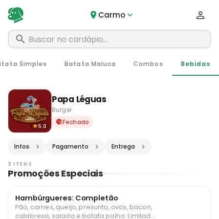
Carmo
atata Simples
Batata Maluca
Combos
Bebidas
Papa Léguas
Burger
Delivery em Carmo - RJ · Pe
Fechado
5.0
Infos
Pagamento
Entrega
3 ITENS
Promoções Especiais
Hambúrgueres: Completão
Pão, carnes, queijo, presunto, ovos, bacon,
calabresa, salada e batata palha. Limitado