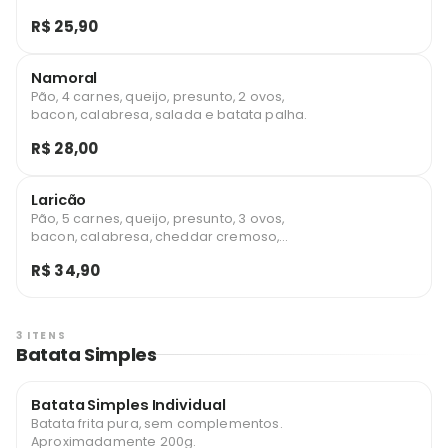
catupiry, salsicha, salada e batata palha.
R$ 25,90
Namoral
Pão, 4 carnes, queijo, presunto, 2 ovos,
bacon, calabresa, salada e batata palha.
R$ 28,00
Laricão
Pão, 5 carnes, queijo, presunto, 3 ovos,
bacon, calabresa, cheddar cremoso,
catupiry, salada e batata palha.
R$ 34,90
3 ITENS
Batata Simples
Batata Simples Individual
Batata frita pura, sem complementos.
Aproximadamente 200g.