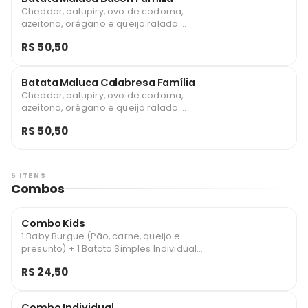
Cheddar, catupiry, ovo de codorna,
azeitona, orégano e queijo ralado.
Aproximadamente 1kg.
R$ 50,50
Batata Maluca Calabresa Família
Cheddar, catupiry, ovo de codorna,
azeitona, orégano e queijo ralado.
Aproximadamente 1kg.
R$ 50,50
5 ITENS
Combos
Combo Kids
1 Baby Burgue (Pão, carne, queijo e
presunto) + 1 Batata Simples Individual
(aproximadamente 200g) + 1 Guaravita
R$ 24,50
290ml + 1 brinde.
Combo Individual