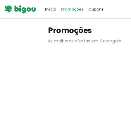
Início
Promoções
Cupons
Promoções
As melhores ofertas em Carangola