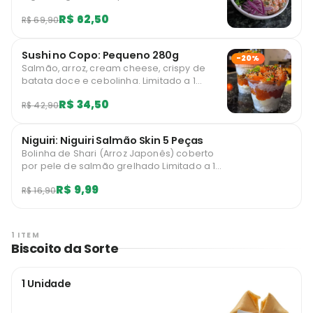
grelhados cortado em cubos geralmente
R$ 62,50
R$ 69,90
servido como uma refeição de quantidade
ideal e leve. É um dos principais pratos da
cozinha nativa havaiana e ganhou
Sushi no Copo: Pequeno 280g
credibilidade em todo o mundo. Limitado a
-20%
Salmão, arroz, cream cheese, crispy de
10 unidades diárias por usuário.
batata doce e cebolinha. Limitado a 1
unidades mensais por usuário.
R$ 34,50
R$ 42,90
Niguiri: Niguiri Salmão Skin 5 Peças
Bolinha de Shari (Arroz Japonês) coberto
por pele de salmão grelhado Limitado a 1
unidades diárias por usuário.
R$ 9,99
R$ 16,90
1 ITEM
Biscoito da Sorte
1 Unidade