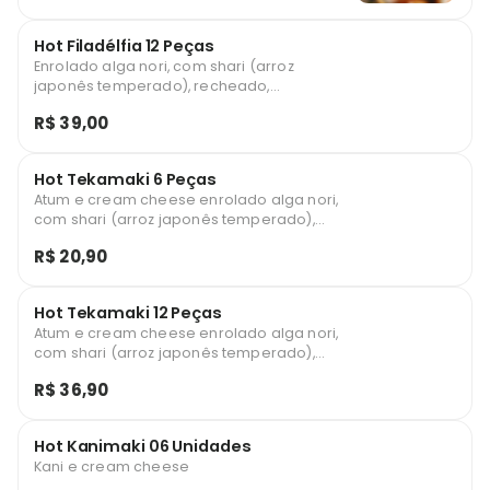
Hot Filadélfia 12 Peças
Enrolado alga nori, com shari (arroz
japonês temperado), recheado,
empanado em farinha especial panko e
R$ 39,00
frito
Hot Tekamaki 6 Peças
Atum e cream cheese enrolado alga nori,
com shari (arroz japonês temperado),
recheado, empanado em farinha especial
R$ 20,90
panko e frito
Hot Tekamaki 12 Peças
Atum e cream cheese enrolado alga nori,
com shari (arroz japonês temperado),
recheado, empanado em farinha especial
R$ 36,90
panko e frito
Hot Kanimaki 06 Unidades
Kani e cream cheese