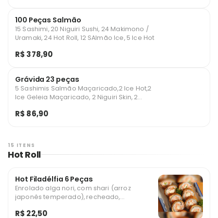
100 Peças Salmão
15 Sashimi, 20 Niguiri Sushi, 24 Makimono /
Uramaki, 24 Hot Roll, 12 SAlmão Ice, 5 Ice Hot
R$ 378,90
Grávida 23 peças
5 Sashimis Salmão Maçaricado,2 Ice Hot,2
Ice Geleia Maçaricado, 2 Niguiri Skin, 2
Niguiri Salmão Maçaricado, 2 Niguiri Kani, 2
R$ 86,90
Uramaki Califórnia, 2 Uramaki Kani, 4
Uramaki Pate salmão
15 ITENS
Hot Roll
Hot Filadélfia 6 Peças
Enrolado alga nori, com shari (arroz
japonês temperado), recheado,
empanado em farinha especial panko e
R$ 22,50
frito *imagem ilustrativa