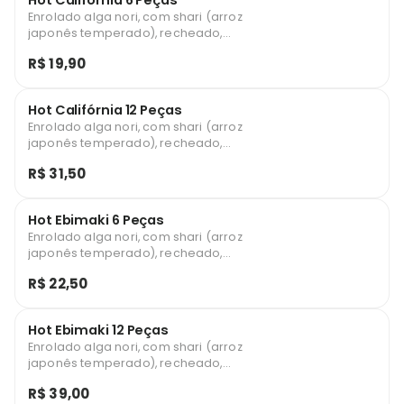
Hot Califórnia 6 Peças
Enrolado alga nori, com shari (arroz
japonês temperado), recheado,
empanado em farinha especial panko e
R$ 19,90
frito (Manga, Pepino Japonês e Kani)
Hot Califórnia 12 Peças
Enrolado alga nori, com shari (arroz
japonês temperado), recheado,
empanado em farinha especial panko e
R$ 31,50
frito (Manga, Pepino Japonês e Kani)
Hot Ebimaki 6 Peças
Enrolado alga nori, com shari (arroz
japonês temperado), recheado,
empanado em farinha especial panko e
R$ 22,50
frito (Camarão e cream cheese)
Hot Ebimaki 12 Peças
Enrolado alga nori, com shari (arroz
japonês temperado), recheado,
empanado em farinha especial panko e
R$ 39,00
frito (Camarão e cream cheese)