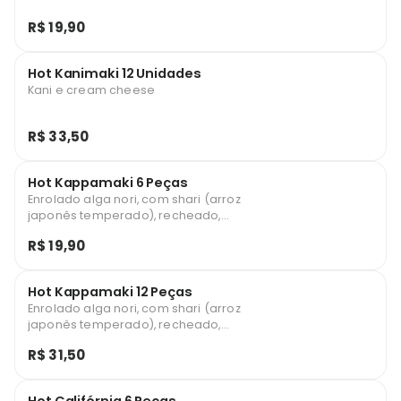
R$ 19,90
Hot Kanimaki 12 Unidades
Kani e cream cheese
R$ 33,50
Hot Kappamaki 6 Peças
Enrolado alga nori, com shari (arroz
japonês temperado), recheado,
empanado em farinha especial panko e
R$ 19,90
frito (Pepino japonês)
Hot Kappamaki 12 Peças
Enrolado alga nori, com shari (arroz
japonês temperado), recheado,
empanado em farinha especial panko e
R$ 31,50
frito (Pepino japonês)