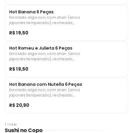
Hot Banana 6 Peças
Enrolado alga nori, com shari (arroz
japonês temperado), recheado,
empanado em farinha especial panko e
R$ 19,50
frito (Leite Condensado e canela)
Hot Romeu e Julieta 6 Peças
Enrolado alga nori, com shari (arroz
japonês temperado), recheado,
empanado em farinha especial panko e
R$ 19,50
frito (Goiabada e cream cheese)
Hot Banana com Nutella 6 Peças
Enrolado alga nori, com shari (arroz
japonês temperado), recheado,
empanado em farinha especial panko e
R$ 20,90
frito
1 ITEM
Sushi no Copo