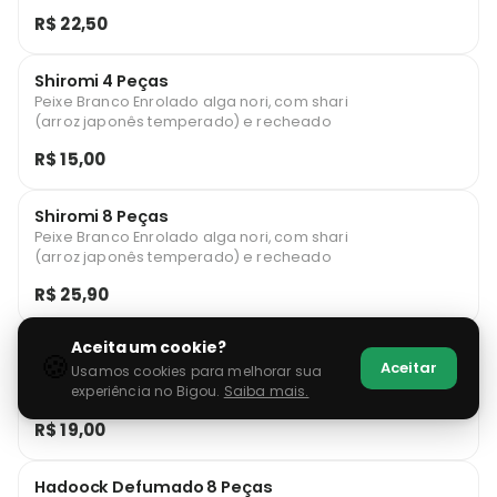
e recheado
R$ 22,50
Shiromi 4 Peças
Peixe Branco Enrolado alga nori, com shari
(arroz japonês temperado) e recheado
R$ 15,00
Shiromi 8 Peças
Peixe Branco Enrolado alga nori, com shari
(arroz japonês temperado) e recheado
R$ 25,90
Aceita um cookie?
Hadoock Defumado 4 Peças
🍪
Aceitar
Usamos cookies para melhorar sua
Enrolado alga nori, com shari (arroz
experiência no Bigou.
Saiba mais.
japonês temperado) e recheado
R$ 19,00
Hadoock Defumado 8 Peças