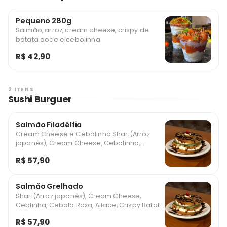
Pequeno 280g
Salmão, arroz, cream cheese, crispy de
batata doce e cebolinha.
R$ 42,90
2 ITENS
Sushi Burguer
Salmão Filadélfia
Cream Cheese e Cebolinha Shari(Arroz
japonês), Cream Cheese, Cebolinha,
Cebola Roxa, Alface, Crispy Batata Doce,
R$ 57,90
Gergelim, Teriyaki
Salmão Grelhado
Shari(Arroz japonês), Cream Cheese,
Ceblinha, Cebola Roxa, Alface, Crispy Batata
Doce, Gergelim, Teriyaki
R$ 57,90