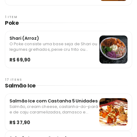
1 ITEM
Poke
Shari (Arroz)
O Poke consiste uma base seja de Shari ou
legumes grelhados, peixe cru frito ou
grelhados cortado em cubos geralmente
R$ 69,90
servido como uma refeição de quantidade
ideal e leve. É um dos principais pratos da
cozinha nativa havaiana e ganhou
credibilidade em todo o mundo.
17 ITENS
Salmão Ice
Salmão Ice com Castanha 5 Unidades
Salmão, cream cheese, castanha-do-pará
e de caju caramelizadas, damasco e
creme especial.
R$ 37,90