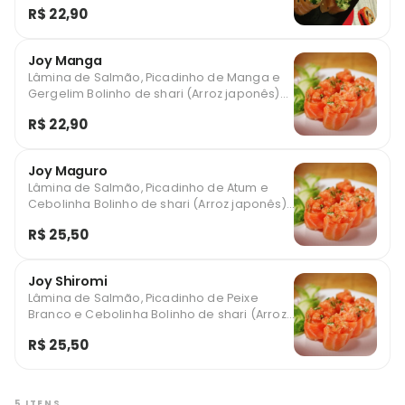
R$ 22,90
Joy Manga
Lâmina de Salmão, Picadinho de Manga e
Gergelim Bolinho de shari (Arroz japonês)
enrolado com filé de peixe e recheado.
R$ 22,90
Joy Maguro
Lâmina de Salmão, Picadinho de Atum e
Cebolinha Bolinho de shari (Arroz japonês)
enrolado com filé de peixe e recheado.
R$ 25,50
Joy Shiromi
Lâmina de Salmão, Picadinho de Peixe
Branco e Cebolinha Bolinho de shari (Arroz
japonês) enrolado com filé de peixe e
R$ 25,50
recheado.
5 ITENS