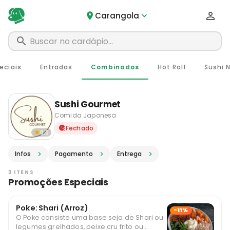
Carangola
eciais
Entradas
Combinados
Hot Roll
Sushi 
Sushi Gourmet
Comida Japonesa
Delivery em Carangola - MG
Fechado
0.0
Infos
Pagamento
Entrega
3 ITENS
Promoções Especiais
Poke: Shari (Arroz)
-11%
O Poke consiste uma base seja de Shari ou
legumes grelhados, peixe cru frito ou