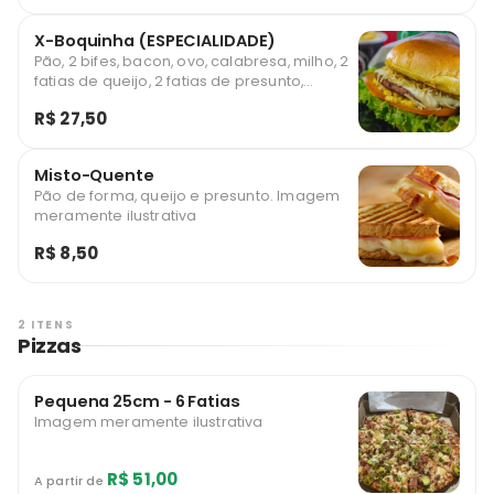
X-Boquinha (ESPECIALIDADE)
Pão, 2 bifes, bacon, ovo, calabresa, milho, 2
fatias de queijo, 2 fatias de presunto,
batata, alface e tomate. Imagem
R$ 27,50
meramente ilustrativa
Misto-Quente
Pão de forma, queijo e presunto. Imagem
meramente ilustrativa
R$ 8,50
2 ITENS
Pizzas
Pequena 25cm - 6 Fatias
Imagem meramente ilustrativa
R$ 51,00
A partir de