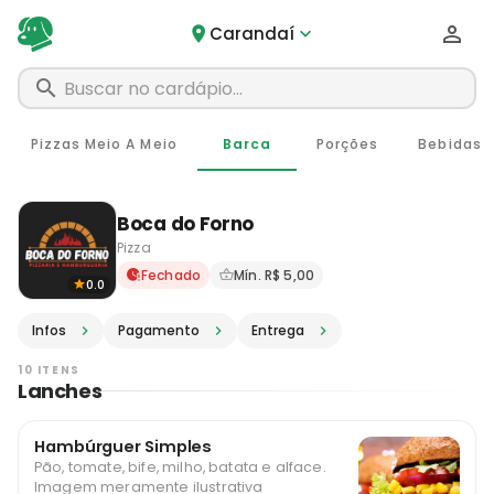
Carandaí
Pizzas Meio A Meio
Barca
Porções
Bebidas
Boca do Forno
Pizza
Delivery em Carandaí - MG 
Fechado
Mín. R$ 5,00
0.0
Infos
Pagamento
Entrega
10 ITENS
Lanches
Hambúrguer Simples
Pão, tomate, bife, milho, batata e alface.
Imagem meramente ilustrativa