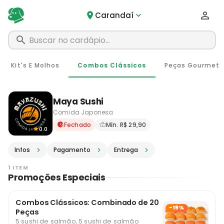
Carandaí
Kit's E Molhos
Combos Clássicos
Peças Gourmet
Maya Sushi
Comida Japonesa
Delivery em Carandaí - MG 
Fechado
Mín. R$ 29,90
0.0
Infos
Pagamento
Entrega
1 ITEM
Promoções Especiais
Combos Clássicos: Combinado de 20
-19%
Peças
5 sushi de salmão, 5 sushi de salmão