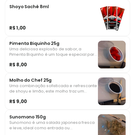
Shoyo Sachê 8ml
R$ 1,00
Pimenta Biquinho 25g
Uma deliciosa explosão de sabor, a
Pimenta Biquinho é um toque especial para
apimentar suas receitas japonesas.
R$ 8,00
Conhecida por seu sabor suave e
levemente adocicado, essa variedade de
pimenta oferece um equilíbrio perfeito
Molho do Chef 25g
entre picância e frescor. Ideal para
Uma combinação sofisticada e refrescante
complementar sushi, sashimi ou pratos
de shoyu e limão, este molho traz um
quentes, a Pimenta Biquinho é apresentada
equilíbrio perfeito entre o umami do shoyu
em porção de 25g, trazendo um toque de
R$ 9,00
e a acidez cítrica do limão. Perfeito para
sofisticação e autenticidade à sua
acompanhar sushi, sashimi ou até mesmo
refeição.
temperar pratos quentes, sua pequena
Sunomono 150g
porção oferece o toque ideal de sabor
Sunomono é uma salada japonesa fresca
para realçar a experiência gastronômica,
e leve, ideal como entrada ou
sem sobrecarregar o paladar.
acompanhamento. Nesta versão de 150g, o