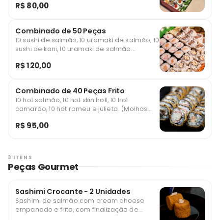
R$ 80,00
misto torrado, 5 sushis ice alho poró
(Molhos Vendidos Separadamente)
Combinado de 50 Peças
10 sushi de salmão, 10 uramaki de salmão, 10
sushi de kani, 10 uramaki de salmão
grelhado, 10 hot skin holl (Molhos Vendidos
R$ 120,00
Separadamente)
Combinado de 40 Peças Frito
10 hot salmão, 10 hot skin holl, 10 hot
camarão, 10 hot romeu e julieta. (Molhos
Vendidos Separadamente)
R$ 95,00
3 ITENS
Peças Gourmet
Sashimi Crocante - 2 Unidades
Sashimi de salmão com cream cheese
empanado e frito, com finalização de
gengibre frito