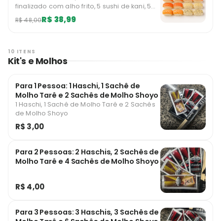
finalizado com alho frito, 5 sushi de kani, 5
sushi de kani finalizado com gergelim
R$ 38,99
R$ 48,00
(Molhos Vendidos Separadamente)
*imagem ilustrativa Limitado a 1 unidades
mensais por usuário.
10 ITENS
Kit's e Molhos
Para 1 Pessoa: 1 Haschi, 1 Sachê de
Molho Tarê e 2 Sachês de Molho Shoyo
1 Haschi, 1 Sachê de Molho Tarê e 2 Sachês
de Molho Shoyo
R$ 3,00
Para 2 Pessoas: 2 Haschis, 2 Sachês de
Molho Tarê e 4 Sachês de Molho Shoyo
R$ 4,00
Para 3 Pessoas: 3 Haschis, 3 Sachês de