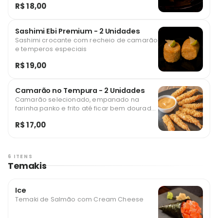
R$ 18,00
Sashimi Ebi Premium - 2 Unidades
Sashimi crocante com recheio de camarão
e temperos especiais
R$ 19,00
Camarão no Tempura - 2 Unidades
Camarão selecionado, empanado na
farinha panko e frito até ficar bem dourado
e crocante. Crocância e sabor que
R$ 17,00
conquistam a cada mordida!
6 ITENS
Temakis
Ice
Temaki de Salmão com Cream Cheese