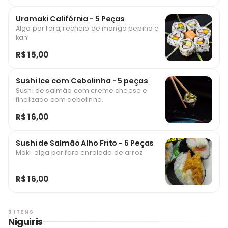
Uramaki Califórnia - 5 Peças
Alga por fora, recheio de manga pepino e
kani
R$ 15,00
Sushi Ice com Cebolinha - 5 peças
Sushi de salmão com creme cheese e
finalizado com cebolinha.
R$ 16,00
Sushi de Salmão Alho Frito - 5 Peças
Maki: alga por fora enrolado de arroz
R$ 16,00
3 ITENS
Niguiris