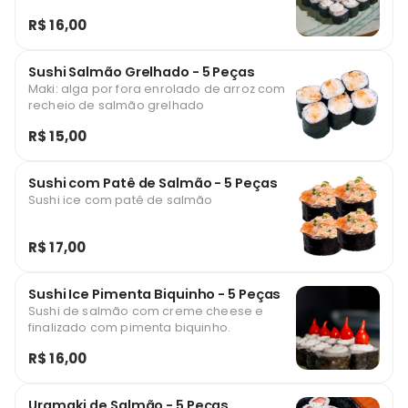
R$ 16,00
Sushi Salmão Grelhado - 5 Peças
Maki: alga por fora enrolado de arroz com
recheio de salmão grelhado
R$ 15,00
Sushi com Patê de Salmão - 5 Peças
Sushi ice com patê de salmão
R$ 17,00
Sushi Ice Pimenta Biquinho - 5 Peças
Sushi de salmão com creme cheese e
finalizado com pimenta biquinho.
R$ 16,00
Uramaki de Salmão - 5 Peças