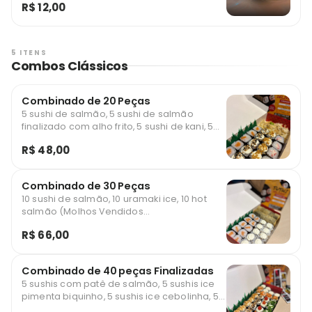
R$ 12,00
prato traz finas fatias de pepino crocante,
temperadas com vinagre de arroz, açúcar
e uma pitada de sal
5 ITENS
Combos Clássicos
Combinado de 20 Peças
5 sushi de salmão, 5 sushi de salmão
finalizado com alho frito, 5 sushi de kani, 5
sushi de kani finalizado com gergelim
R$ 48,00
(Molhos Vendidos Separadamente)
*imagem ilustrativa
Combinado de 30 Peças
10 sushi de salmão, 10 uramaki ice, 10 hot
salmão (Molhos Vendidos
Separadamente)
R$ 66,00
Combinado de 40 peças Finalizadas
5 sushis com patê de salmão, 5 sushis ice
pimenta biquinho, 5 sushis ice cebolinha, 5
sushis ice alho frito, 5 sushis ice gergelim