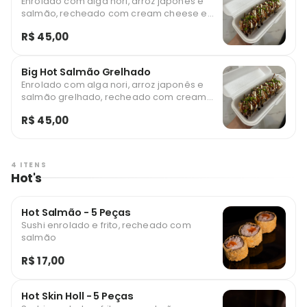
Enrolado com alga nori, arroz japonês e
salmão, recheado com cream cheese e
cebolinha. Empanado, frito até ficar
R$ 45,00
dourado e crocante, e finalizado com
molho tarê. Uma combinação perfeita de
textura e sabor, unindo o crocante por fora
Big Hot Salmão Grelhado
e o cremoso por dentro.
Enrolado com alga nori, arroz japonês e
salmão grelhado, recheado com cream
cheese e cebolinha. Empanado, frito até
R$ 45,00
ficar dourado e crocante, e finalizado com
molho tarê. Uma combinação perfeita de
textura e sabor, unindo o crocante por fora
e o cremoso por dentro.
4 ITENS
Hot's
Hot Salmão - 5 Peças
Sushi enrolado e frito, recheado com
salmão
R$ 17,00
Hot Skin Holl - 5 Peças