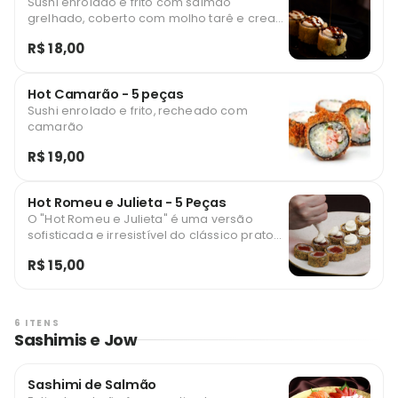
Sushi enrolado e frito com salmão
grelhado, coberto com molho tarê e cream
cheese
R$ 18,00
Hot Camarão - 5 peças
Sushi enrolado e frito, recheado com
camarão
R$ 19,00
Hot Romeu e Julieta - 5 Peças
O "Hot Romeu e Julieta" é uma versão
sofisticada e irresistível do clássico prato
brasileiro. Ele combina o sabor doce da
R$ 15,00
goiabada com o sabor cremoso e
levemente salgado do queijo, criando uma
harmonia perfeita entre o doce e o
salgado
6 ITENS
Sashimis e Jow
Sashimi de Salmão