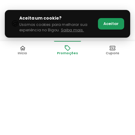
Aceita um cookie?
🍪
Aceitar
Usamos cookies para melhorar sua
experiência no Bigou.
Saiba mais.
Início
Promoções
Cupons
Pediu, chegou, é Bigou!