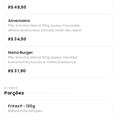
R$ 49,50
Americano
Pão brioche, blend 120g, queijo muçarela,
alface americana, tomate, relish de cebola
roxa e molho especial
R$ 34,50
Nana Burger
Pão brioche, blend 120g, queijo cheddar,
banana frita, bacon e molho barbecue
R$ 37,90
4 ITENS
Porções
Fritas P - 120g
Batata Frita Simples