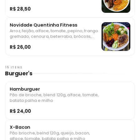
R$ 28,50
Novidade Quentinha Fitness
Arroz, feijão, alface, tomate, pepino, frango
grelhado, cenoura, beterraba, brócolis,
repolho e vinagrete
R$ 26,00
15 ITENS
Burguer's
Hamburguer
Pão de brioche, blend 120g, alface, tomate,
batata palha e milho
R$ 24,00
X-Bacon
Pão brioche, belnd 120g, queijo, bacon,
alface, tomate, batata palha e milho