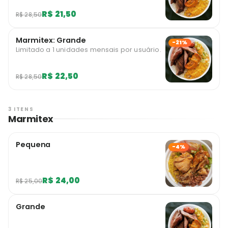
R$ 21,50
R$ 28,50
Marmitex: Grande
-21%
Limitado a 1 unidades mensais por usuário.
R$ 22,50
R$ 28,50
3 ITENS
Marmitex
Pequena
-4%
R$ 24,00
R$ 25,00
Grande