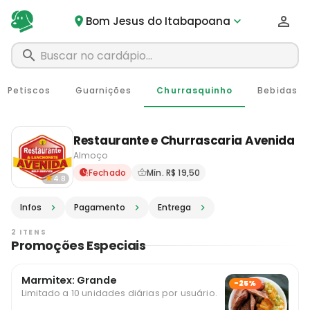
Bom Jesus do Itabapoana
Petiscos
Guarnições
Churrasquinho
Bebidas
Restaurante e Churrascaria Avenida
Almoço
Delivery em Bom Jesus do I
Fechado
Mín. R$ 19,50
4.8
Infos
Pagamento
Entrega
2 ITENS
Promoções Especiais
Marmitex: Grande
-25%
Limitado a 10 unidades diárias por usuário.