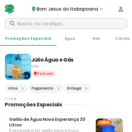
Bom Jesus do Itabapoana
Promoções Especiais
Água
Gás
Carvão
Júlio Água e Gás
Gás
Delivery em Bom Jesus do I
Fechado
5.0
Infos
Pagamento
Entrega
1 ITEM
Promoções Especiais
Galão de Água Nova Esperança 20
-30%
Litros
É necessário ter galão para a troca