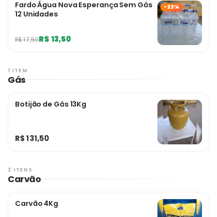
Fardo Água Nova Esperança Sem Gás
-23%
12 Unidades
R$ 13,50
R$ 17,50
1 ITEM
Gás
Botijão de Gás 13Kg
R$ 131,50
2 ITENS
Carvão
Carvão 4Kg