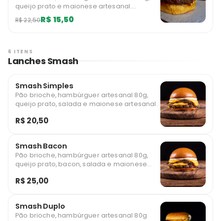
queijo prato e maionese artesanal.
Limitado a 1 unidades mensais por usuário.
R$ 15,50
R$ 22,50
6 ITENS
Lanches Smash
Smash Simples
Pão brioche, hambúrguer artesanal 80g,
queijo prato, salada e maionese artesanal.
R$ 20,50
Smash Bacon
Pão brioche, hambúrguer artesanal 80g,
queijo prato, bacon, salada e maionese
artesanal .
R$ 25,00
Smash Duplo
Pão brioche, hambúrguer artesanal 80g