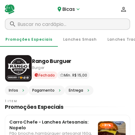
Bicas
Promoções Especiais
Lanches Smash
Lanches Trad
Rango Burguer
Burger
Delivery em Bicas - MG · Pe
Fechado
Mín. R$ 15,00
4.4
Infos
Pagamento
Entrega
1 ITEM
Promoções Especiais
Carro Chefe - Lanches Artesanais:
-31%
Nopelo
Pão brioche, hambúrguer artesanal 160g,