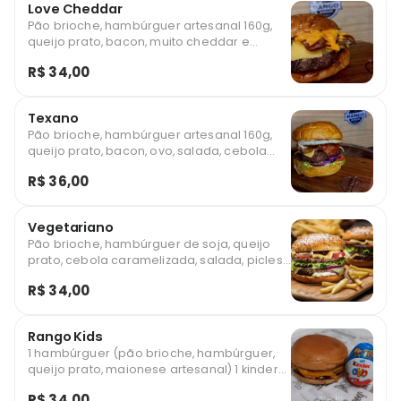
Love Cheddar
Pão brioche, hambúrguer artesanal 160g,
queijo prato, bacon, muito cheddar e
maionese artesanal .
R$ 34,00
Texano
Pão brioche, hambúrguer artesanal 160g,
queijo prato, bacon, ovo, salada, cebola
roxa e maionese artesanal .
R$ 36,00
Vegetariano
Pão brioche, hambúrguer de soja, queijo
prato, cebola caramelizada, salada, picles
e maionese artesanal .
R$ 34,00
Rango Kids
1 hambúrguer (pão brioche, hambúrguer,
queijo prato, maionese artesanal) 1 kinder
ovo e 1 suco uva caixinha .
R$ 34,00