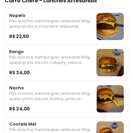
Carro Chefe - Lanches Artesanais
Nopelo
Pão brioche, hambúrguer artesanal 160g,
queijo prato e maionese artesanal.
R$ 22,50
Rango
Pão brioche, hambúrguer artesanal 160g,
queijo prato, bacon, catupiry, cebola
caramelizada, salada e maionese
R$ 34,00
artesanal.
Nacho
Pão brioche, hambúrguer artesanal 160g,
queijo prato, bacon, doritos, picles e
maionese artesanal.
R$ 34,00
Costela Mel
Pão brioche, hambúrguer artesanal 160g,