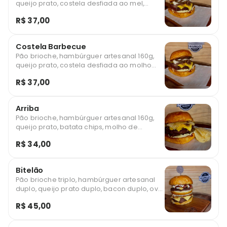
queijo prato, costela desfiada ao mel,
catupiry, cebola crispy e maionese
R$ 37,00
artesanal.
Costela Barbecue
Pão brioche, hambúrguer artesanal 160g,
queijo prato, costela desfiada ao molho
barbecue, cheddar e maionese artesanal .
R$ 37,00
Arriba
Pão brioche, hambúrguer artesanal 160g,
queijo prato, batata chips, molho de
pimenta defumada e maionese artesanal .
R$ 34,00
Bitelão
Pão brioche triplo, hambúrguer artesanal
duplo, queijo prato duplo, bacon duplo, ovo,
catupiry, cebola caramelizada e maionese
R$ 45,00
artesanal.