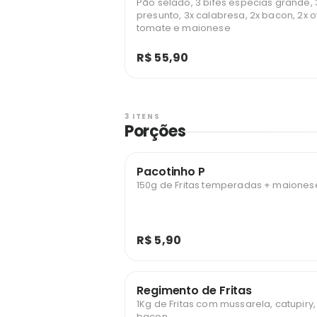
Pão selado, 3 bifes especias grande, 3
presunto, 3x calabresa, 2x bacon, 2x o
tomate e maionese
R$ 55,90
3 ITENS
Porções
Pacotinho P
150g de Fritas temperadas + maiones
R$ 5,90
Regimento de Fritas
1Kg de Fritas com mussarela, catupiry
bacon