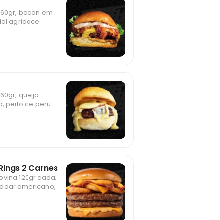
160gr, bacon em
ial agridoce
60gr, queijo
o, peito de peru
ings 2 Carnes
ovina 120gr cada,
eddar americano,