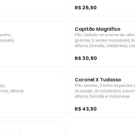
R$ 26,50
Capitão Magnifico
sunto,
Pão Selado no creme de alho,
ssarela
grande, 2 vezes mussarela, b
alface, tomate, calabresa, ca
na mussarela
R$ 30,90
Coronel X Tudasso
jo,
Pão selado, 2 bifes especias 
ovo, alface,
2x queijo, 2x calabresa, baco
alface, tomate e maionese
R$ 43,50