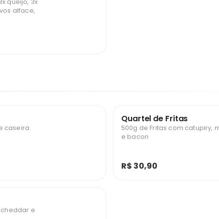
x queijo, 3x
vos alface,
Quartel de Fritas
e caseira
500g de Fritas com catupiry,
e bacon
R$ 30,90
, cheddar e