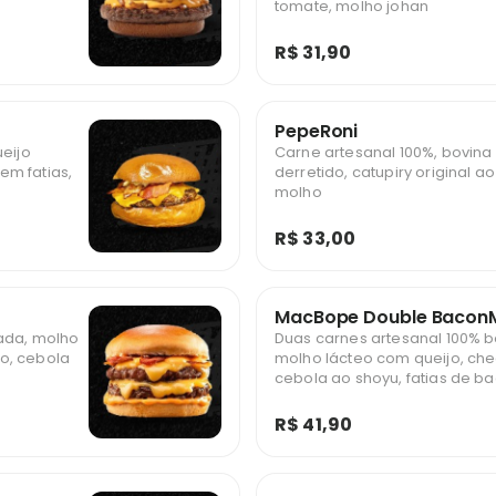
tomate, molho johan
R$ 31,90
PepeRoni
ueijo
Carne artesanal 100%, bovina 
em fatias,
derretido, catupiry original ao
molho
R$ 33,00
MacBope Double BaconM
cada, molho
Duas carnes artesanal 100% b
o, cebola
molho lácteo com queijo, ch
cebola ao shoyu, fatias de b
R$ 41,90