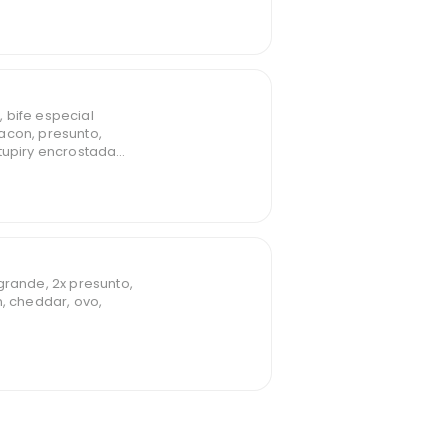
 bife especial
acon, presunto,
tupiry encrostada
grande, 2x presunto,
n, cheddar, ovo,