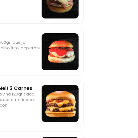
160gr, queijo
 alho frito, peperoni,
elt 2 Carnes
ovina 120gr cada,
eddar americano,
acon