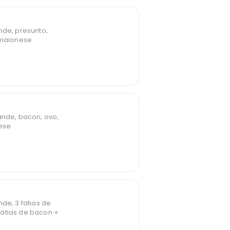
nde, presunto,
e maionese
ande, bacon, ovo,
nese
de, 3 fatias de
atias de bacon +