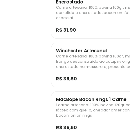
Encrostado
Carne artesanal 100% bovina 160gr, m
derretida e encrostada, bacon em fat
especial
R$ 31,90
Winchester Artesanal
Carne artesanal 100% bovina 160gr, 
frango desconstruído ao catupiry orig
encrostado na mussarela, presunto c
mussarela derretida, alface, tomates
especial
R$ 35,50
MacBope Bacon Rings 1 Carne
1 carne artesanal 100% bovina 120gr 
lácteo com queijo, cheddar americano
bacon, onion rings
R$ 35,50