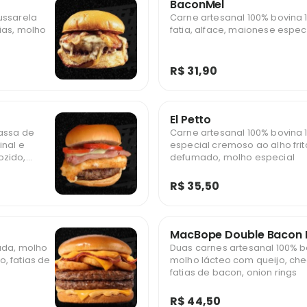
BaconMel
ussarela
Carne artesanal 100% bovina 
ias, molho
fatia, alface, maionese espec
R$ 31,90
El Petto
massa de
Carne artesanal 100% bovina 1
inal e
especial cremoso ao alho frit
ozido,
defumado, molho especial
, molho
R$ 35,50
MacBope Double Bacon R
cada, molho
Duas carnes artesanal 100% b
, fatias de
molho lácteo com queijo, ch
fatias de bacon, onion rings
R$ 44,50