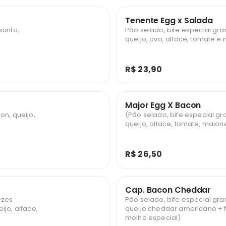
Tenente Egg x Salada
sunto,
Pão selado, bife especial gra
queijo, ovo, alface, tomate 
R$ 23,90
Major Egg X Bacon
on, queijo,
(Pão selado, bife especial gr
queijo, alface, tomate, maio
R$ 26,50
Cap. Bacon Cheddar
ezes
Pão selado, bife especial gran
ijo, alface,
queijo cheddar americano + f
molho especial)