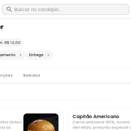
r
m Barroso - MG · Pediu, chegou, é Bi
n. R$ 12,00
gamento
Entrega
orções
Bebidas
Capitão Americano
olho lácteo
Carne artesanal 100%, bovina 
ola ao
derretido, presunto especial c