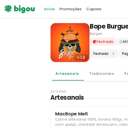
Início
Promoções
Cupons
Bope Burgue
Burger
Delivery e
Fechado
Mí
Fechado
Pa
1.3
Artesanais
Tradicionais
P
12 ITENS
Artesanais
MacBope Melt
Carne artesanal 100%, bovina 160gr, m
com queijo, cheddar americano, ceb