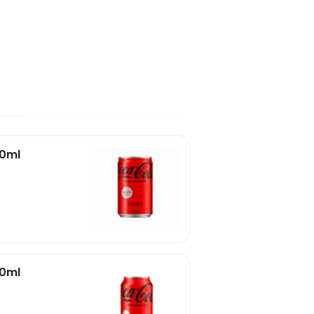
20ml
50ml