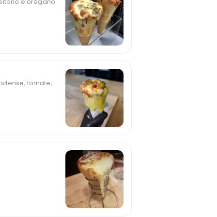
eitona e orégano
adense, tomate,