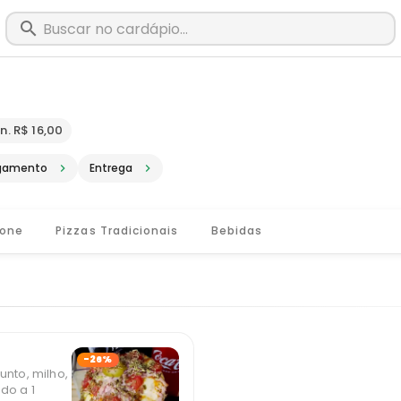
m Barroso - MG · Pediu, chegou, é Bi
n. R$ 16,00
gamento
Entrega
Cone
Pizzas Tradicionais
Bebidas
-26%
unto, milho,