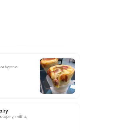
e orégano
piry
tupiry, milho,