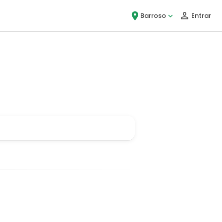
Barroso
Entrar
gou!