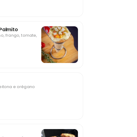
Palmito
o, frango, tomate,
eitona e orégano