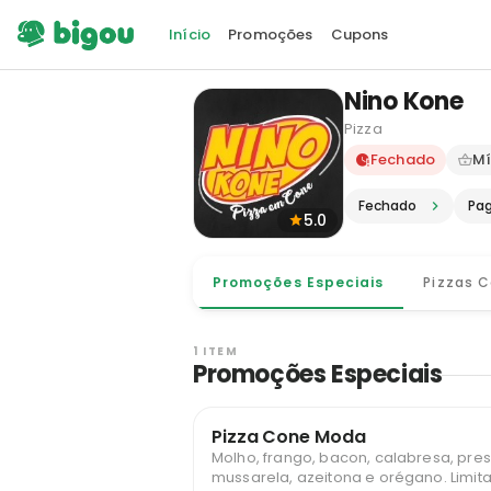
Início
Promoções
Cupons
Nino Kone
Pizza
Delivery e
Fechado
Mí
Fechado
Pa
5.0
Promoções Especiais
Pizzas 
1 ITEM
Promoções Especiais
Pizza Cone Moda
Molho, frango, bacon, calabresa, pres
mussarela, azeitona e orégano. Limitado a 1