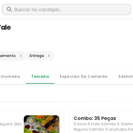
ale
m Barão de Cocais - MG · Pediu, cheg
gamento
Entrega
Urumakis
Temakis
Especiais De Camarão
Sashim
Combo: 35 Peças
iguiris Skin
5 Dons 5 Hots Salmão 5 Sashi
Niguiris Salmão 5 Urumakis Fi