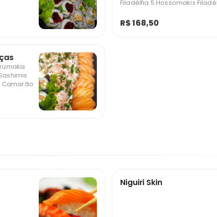
Filadélfia 5 Hossomakis Filadél
R$ 168,50
eças
Urumakis
 Sashimis
is Camarão
Niguiri Skin