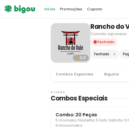
Início
Promoções
Cupons
Rancho do V
Comida Japonesa
Delivery e
Fechado
Fechado
Pa
0.0
Combos Especiais
Niguiris
3 ITENS
Combos Especiais
Combo: 20 Peças
5 Urumakis Filadélfia 5 Hots Salmão 5 N
5 Hossomakis