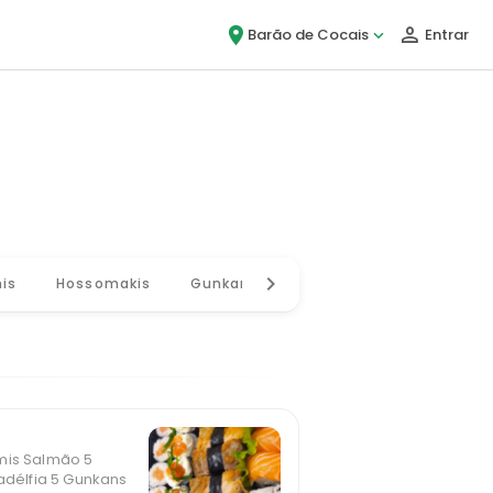
Barão de Cocais
Entrar
ou, é Bigou!
is
Hossomakis
Gunkans
Hots
Dons
mis Salmão 5
ladélfia 5 Gunkans