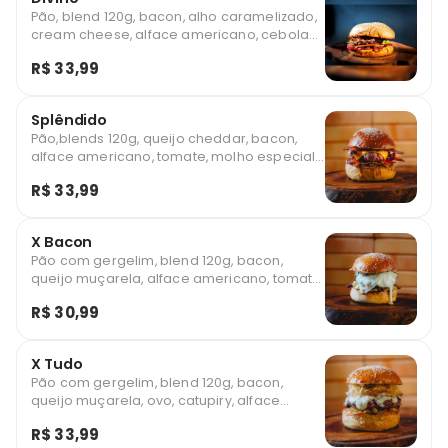
Pão, blend 120g, bacon, alho caramelizado,
cream cheese, alface americano, cebola
roxa, tomate e molho barbecue
R$ 33,99
Splêndido
Pão,blends 120g, queijo cheddar, bacon,
alface americano, tomate, molho especial
e molho de cebola caramelizada.
R$ 33,99
X Bacon
Pão com gergelim, blend 120g, bacon,
queijo muçarela, alface americano, tomate,
milho, batata palha e molho especial.
R$ 30,99
X Tudo
Pão com gergelim, blend 120g, bacon,
queijo muçarela, ovo, catupiry, alface
americano, tomate, milho e batata palha.
R$ 33,99