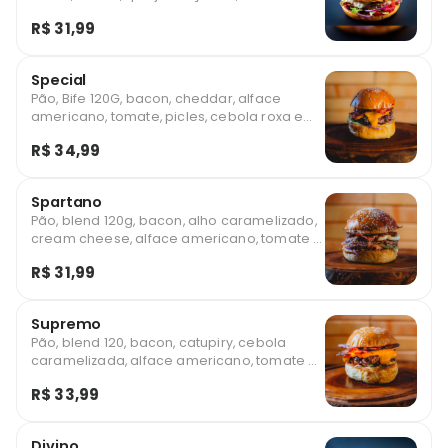
americano, tomate, cebola roxa e molho
R$ 31,99
especial.
Special
Pão, Bife 120G, bacon, cheddar, alface
americano, tomate, picles, cebola roxa e
molho americano.
R$ 34,99
Spartano
Pão, blend 120g, bacon, alho caramelizado,
cream cheese, alface americano, tomate e
cebola roxa.
R$ 31,99
Supremo
Pão, blend 120, bacon, catupiry, cebola
caramelizada, alface americano, tomate e
molho levemente picante.
R$ 33,99
Divino