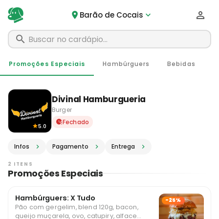
Barão de Cocais
Promoções Especiais
Hambúrguers
Bebidas
Divinal Hamburgueria
Burger
Delivery em Barão de Cocais
Fechado
5.0
Infos
Pagamento
Entrega
2 ITENS
Promoções Especiais
Hambúrguers: X Tudo
-25%
Pão com gergelim, blend 120g, bacon,
queijo muçarela, ovo, catupiry, alface