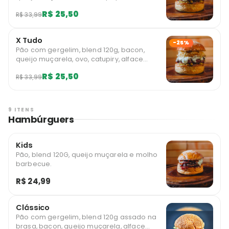
americano, tomate, milho e batata palha.
R$ 25,50
R$ 33,99
Limitado a 1 unidades mensais por usuário.
X Tudo
-25%
Pão com gergelim, blend 120g, bacon,
queijo muçarela, ovo, catupiry, alface
americano, tomate, milho e batata palha.
R$ 25,50
R$ 33,99
Limitado a 1 unidades diárias por usuário.
9 ITENS
Hambúrguers
Kids
Pão, blend 120G, queijo muçarela e molho
barbecue.
R$ 24,99
Clássico
Pão com gergelim, blend 120g assado na
brasa, bacon, queijo muçarela, alface