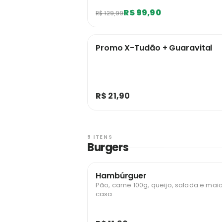
R$ 99,90
R$ 129,99
Promo X-Tudão + Guaravital
R$ 21,90
9 ITENS
Burgers
Hambúrguer
Pão, carne 100g, queijo, salada e ma
casa.