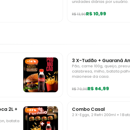
unidades diárias por usuário.
R$ 10,99
R$ 13,90
3 X-Tudão + Guaraná Ant
-14%
Pão, carne 100g, queijo, presu
calabresa, milho, batata palh
maionese da casa.
R$ 64,99
R$ 70,00
ca 2L +
Combo Casal
-23%
2 X-Eggs, 2 Refri 200ml + 1 Bat
on, batata