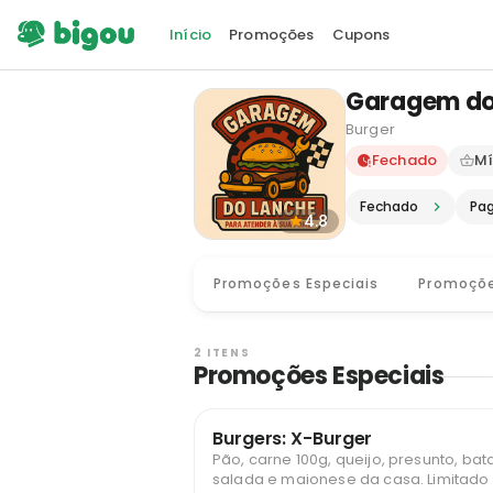
Início
Promoções
Cupons
Garagem do
Burger
Delivery e
Fechado
Mí
Fechado
Pa
4.8
Promoções Especiais
Promoçõ
2 ITENS
Promoções Especiais
Burgers: X-Burger
Pão, carne 100g, queijo, presunto, bat
salada e maionese da casa. Limitado a 1