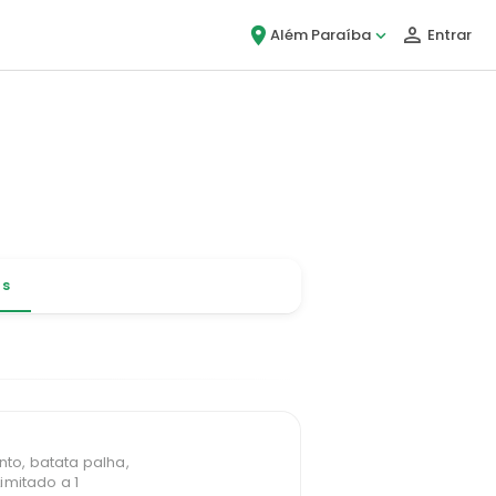
Além Paraíba
Entrar
, é Bigou!
as
nto, batata palha,