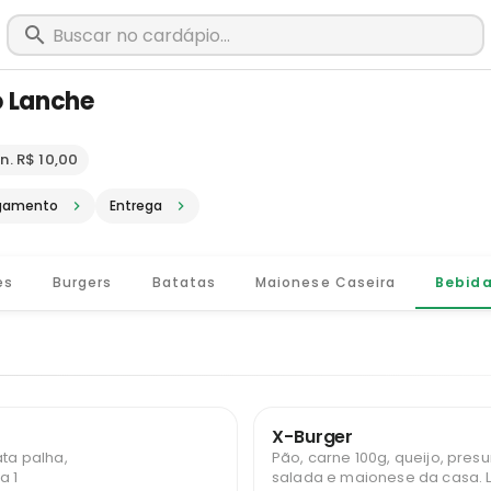
 Lanche
m Além Paraíba - MG · Pediu, chegou
n. R$ 10,00
gamento
Entrega
es
Burgers
Batatas
Maionese Caseira
Bebid
X-Burger
ata palha,
Pão, carne 100g, queijo, presu
salada e maionese da casa. Limitado a 1