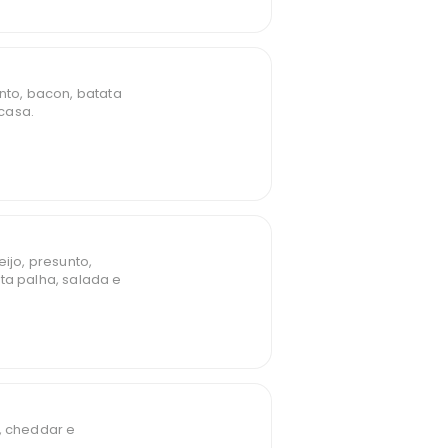
unto, bacon, batata
casa.
eijo, presunto,
ta palha, salada e
, cheddar e