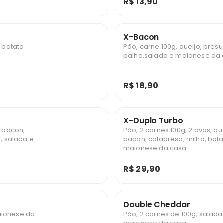
R$ 13,90
X-Bacon
, batata
Pão, carne 100g, queijo, pres
palha,salada e maionese da 
R$ 18,90
X-Duplo Turbo
, bacon,
Pão, 2 carnes 100g, 2 ovos, qu
a, salada e
bacon, calabresa, milho, bata
maionese da casa.
R$ 29,90
Double Cheddar
aionese da
Pão, 2 carnes de 100g, salada
maionese da casa