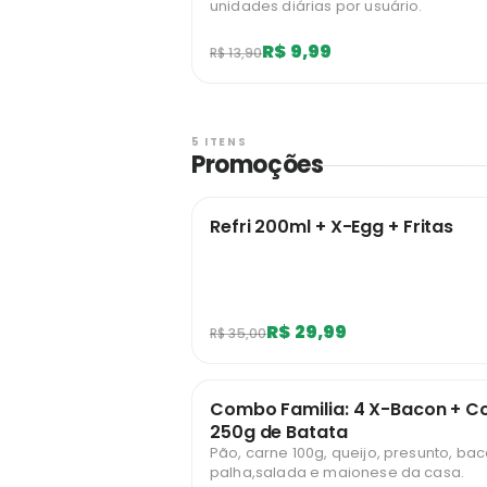
unidades diárias por usuário.
R$ 9,99
R$ 13,90
5 ITENS
Promoções
Refri 200ml + X-Egg + Fritas
R$ 29,99
R$ 35,00
Combo Familia: 4 X-Bacon + Co
250g de Batata
Pão, carne 100g, queijo, presunto, bac
palha,salada e maionese da casa.