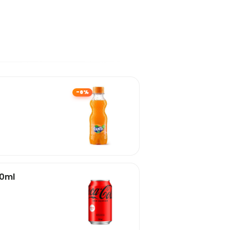
-6%
50ml