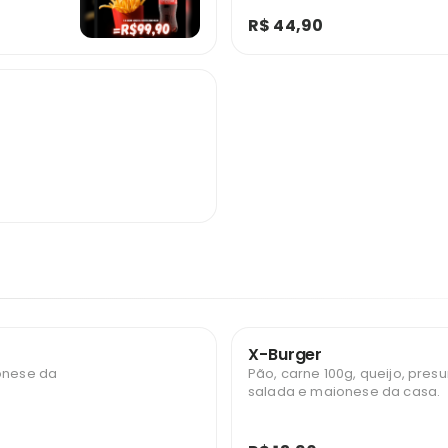
R$ 44,90
X-Burger
ionese da
Pão, carne 100g, queijo, presu
salada e maionese da casa.