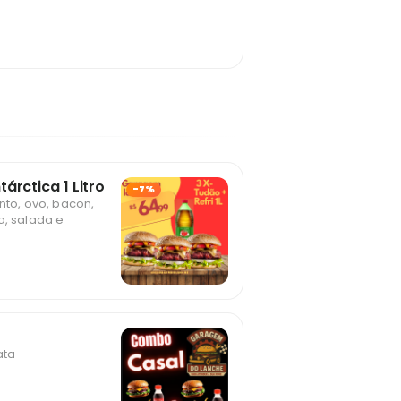
árctica 1 Litro
-7%
nto, ovo, bacon,
a, salada e
ata