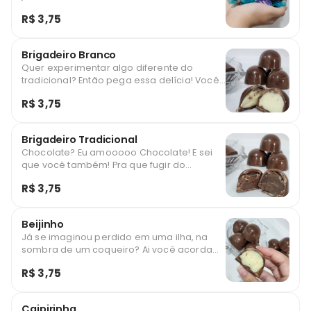
maravilhoso! Vem experimentar essa
R$ 3,75
casquinha de chocolate com delicioso
recheio de mousse de limão!!!
Brigadeiro Branco
Quer experimentar algo diferente do
tradicional? Então pega essa delícia! Você
pode até achar que não gosta de
R$ 3,75
brigadeiro branco, mas é só até
experimentar esse daqui.
Brigadeiro Tradicional
Chocolate? Eu amooooo Chocolate! E sei
que você também! Pra que fugir do
tradicional? Aliás, leva um de cada para
R$ 3,75
experimentar! Mas esse chocolate...
Huummm, que delícia!
Beijinho
Já se imaginou perdido em uma ilha, na
sombra de um coqueiro? Ai você acorda
do pesadelo pois lembra que tem um
R$ 3,75
desse te esperando! Também conhecido
como Prestígio, é incrível!
Caipirinha