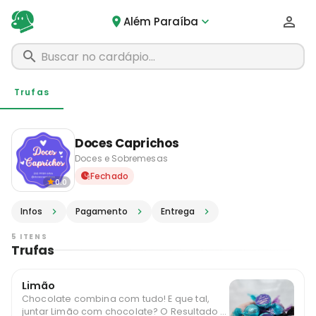
Além Paraíba
Trufas
Doces Caprichos
Doces e Sobremesas
Delivery em Além Paraíba -
Fechado
0.0
Infos
Pagamento
Entrega
5 ITENS
Trufas
Limão
Chocolate combina com tudo! E que tal,
juntar Limão com chocolate? O Resultado é