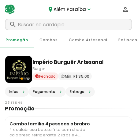
Além Paraíba
Promoção
Combos
Combo Artesanal
Petisco
Império Burguêr Artesanal
Burger
Delivery em Além Paraíba -
Fechado
Mín. R$ 35,00
3.4
Infos
Pagamento
Entrega
23 ITENS
Promoção
Combo família 4 pessoas o brabro
4 x calabresa batata frita com cheda
calabresa refrigerante 2 litros e 4