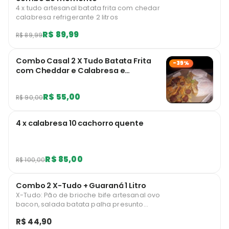
4 x tudo artesanal batata frita com chedar
calabresa refrigerante 2 litros
R$ 89,99
R$ 89,99
Combo Casal 2 X Tudo Batata Frita
-39%
com Cheddar e Calabresa e
Refrigerante 2L
R$ 55,00
R$ 90,00
4 x calabresa 10 cachorro quente
R$ 85,00
R$ 100,00
Combo 2 X-Tudo + Guaraná 1 Litro
X-Tudo: Pão de brioche bife artesanal ovo
bacon, salada batata palha presunto
mussarela milho
R$ 44,90