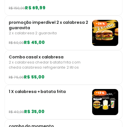
maionese caseira !!…
R$ 69,99
R$ 150,00
promoção imperdível 2 x calabresa 2
-25%
guaravita
2 x calabresa 2 guaravita
R$ 45,00
R$ 60,00
Combo casal x calabresa
2 x calabresa chedar batata frita com
cheda calabresa refrigerante 2 litros
R$ 55,00
R$ 75,00
1 X calabresa + batata frita
-13%
R$ 35,00
R$ 40,00
combo do momento