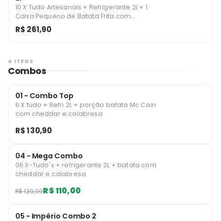
10 X Tudo Artesanais + Refrigerante 2l + 1
Caixa Pequeno de Batata Frita com
Cheddar ou Catupiry
R$ 261,90
4 ITENS
Combos
01 - Combo Top
6 X tudo + Refri 2L + porção batata Mc Cain
com cheddar e calabresa
R$ 130,90
04 - Mega Combo
06 X-Tudo's + refrigerante 2L + batata com
cheddar e calabresa
R$ 110,00
R$ 120,00
05 - Império Combo 2