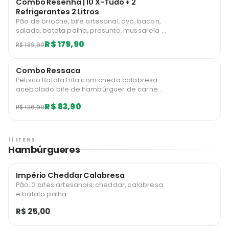
Combo Resenha | 10 X-Tudo + 2
Refrigerantes 2 Litros
Pão de brioche, bife artesanal, ovo, bacon,
salada, batata palha, presunto, mussarela e
milho.
R$ 179,90
R$ 189,90
Combo Ressaca
Petisco Batata frita com cheda calabresa
acebolado bife de hambúrguer de carne
moída bacon frango saboroso desfiado 2
R$ 83,90
R$ 136,90
latão de bramha
11 ITENS
Hambúrgueres
Império Cheddar Calabresa
Pão, 2 bifes artesanais, cheddar, calabresa
e batata palha.
R$ 25,00