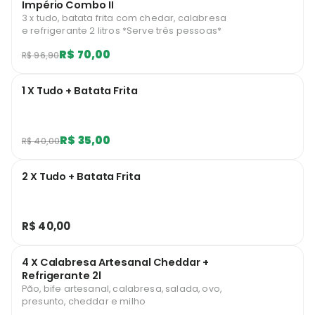
Império Combo II
3 x tudo, batata frita com chedar, calabresa
e refrigerante 2 litros *Serve três pessoas*
R$ 70,00
R$ 96,90
1 X Tudo + Batata Frita
R$ 35,00
R$ 40,00
2 X Tudo + Batata Frita
R$ 40,00
4 X Calabresa Artesanal Cheddar +
Refrigerante 2l
Pão, bife artesanal, calabresa, salada, ovo,
presunto, cheddar e milho