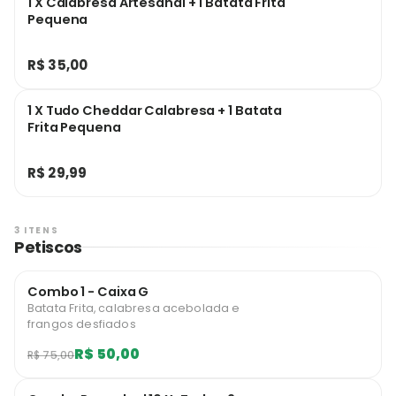
1 X Calabresa Artesanal + 1 Batata Frita
Pequena
R$ 35,00
1 X Tudo Cheddar Calabresa + 1 Batata
Frita Pequena
R$ 29,99
3 ITENS
Petiscos
Combo 1 - Caixa G
Batata Frita, calabresa acebolada e
frangos desfiados
R$ 50,00
R$ 75,00