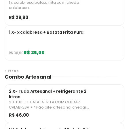
1 x calabresa batata frita com cheda
calabresa
R$ 29,90
1 X- x calabresa + Batata Frita Pura
R$ 25,00
R$ 38,90
3 ITENS
Combo Artesanal
2 X- Tudo Artesanal + refrigerante 2
litros
2 X TUDO + BATATA FRITA COM CHEDAR
CALABRESA + * Pão bife artesanal chedar
ovo calabresa presunto salada e batata
R$ 46,00
palha.