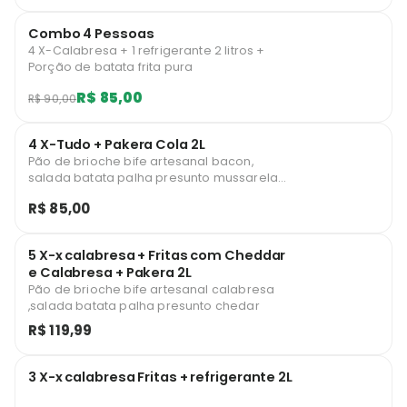
Combo 4 Pessoas
4 X-Calabresa + 1 refrigerante 2 litros +
Porção de batata frita pura
R$ 85,00
R$ 90,00
4 X-Tudo + Pakera Cola 2L
Pão de brioche bife artesanal bacon,
salada batata palha presunto mussarela
milho
R$ 85,00
5 X-x calabresa + Fritas com Cheddar
e Calabresa + Pakera 2L
Pão de brioche bife artesanal calabresa
,salada batata palha presunto chedar
R$ 119,99
3 X-x calabresa Fritas + refrigerante 2L