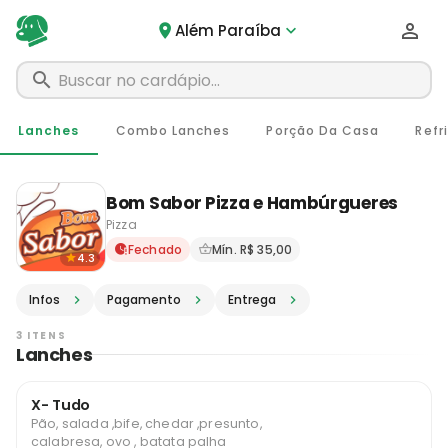
Além Paraíba
Lanches
Combo Lanches
Porção Da Casa
Refr
Bom Sabor Pizza e Hambúrgueres
Pizza
Delivery em Além Paraíba -
Fechado
Mín. R$ 35,00
4.3
Infos
Pagamento
Entrega
3 ITENS
Lanches
X- Tudo
Pão, salada ,bife, chedar ,presunto,
calabresa, ovo , batata palha