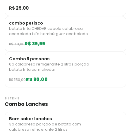
R$ 25,00
combo petisco
batata frita CHEDAR cebola calabresa
acebolada bife hambúrguer acebolado
R$ 39,99
R$ 70,00
Combo 6 pessoas
6 x calabresa refrigerante 2 litros porção
batata frita com chedar
R$ 90,00
R$ 150,00
6 ITENS
Combo Lanches
Bom sabor lanches
3 x calabresa porção de batata com
calabresa refrigerante 2 litros