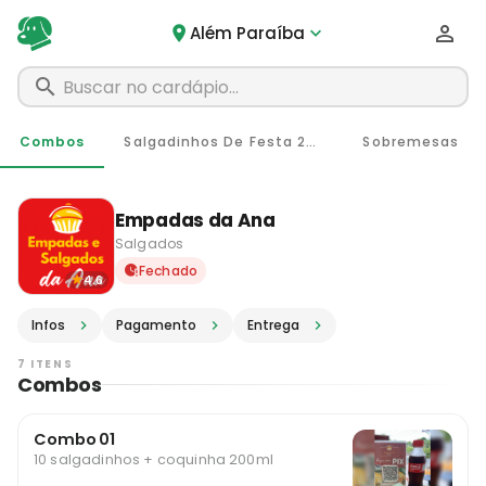
Além Paraíba
Combos
Salgadinhos De Festa 20g
Sobremesas
Empadas da Ana
Salgados
Delivery em Além Paraíba -
Fechado
4.6
Infos
Pagamento
Entrega
7 ITENS
Combos
Combo 01
10 salgadinhos + coquinha 200ml