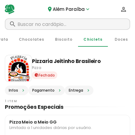
Além Paraíba
rafa
Chocolates
Biscoito
Chiclets
Doces
Pizzaria Jeitinho Brasileiro
Pizza
Delivery em Além Paraíba -
Fechado
4.0
Infos
Pagamento
Entrega
1 ITEM
Promoções Especiais
Pizza Meio a Meio GG
Limitado a 1 unidades diárias por usuário.