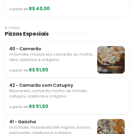
R$ 40,00
A partir de
6 ITENS
Pizzas Especiais
40 - Camarão
m.tomate, mussarela, camarão ao molho,
alho, azeitona e orégano
R$ 51,50
A partir de
42 - Camarão com Catupiry
Mussarela, camarão, molho de tomate,
catupiry, azeitona e orégano
R$ 51,50
A partir de
41 - Gaúcha
m.tomate, mussarela, filé mignon, bacon,
parmesão, azeitona e orégano