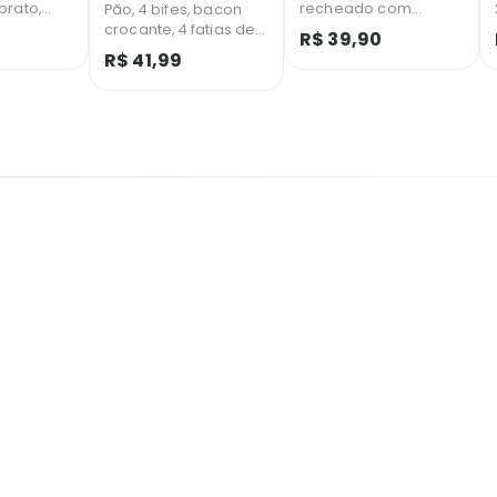
prato,
recheado com
Pão, 4 bifes, bacon
o
mussarela, queijo
crocante, 4 fatias de
R$ 39,90
catupiry
prato, queijo
queijo prato e nossa
R$ 41,99
 bacon
mussarela , queijo
deliciosa cebola
catupiry, queijo
crisp.
cheddar e molho
barbecue. ---
Acompanhamento:
Porção de Fritas.