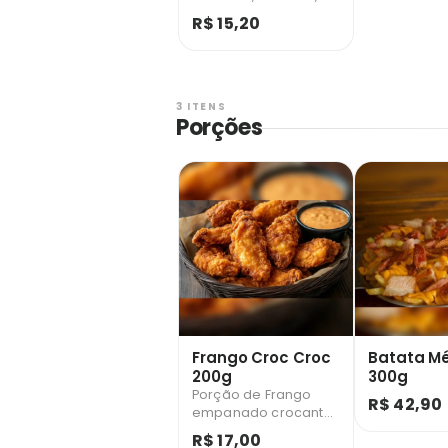
milho verde
R$ 15,20
cebolinha, maionese
e salada! ( NÃO
ACOMPANHA SUCO
NATURAL )
3 ITENS
Porções
Frango Croc Croc
Batata M
200g
300g
Porção de Frango
R$ 42,90
empanado crocante
frito - 200 gramas
R$ 17,00