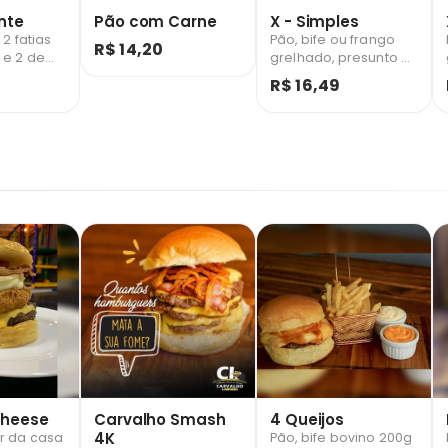
nte
Pão com Carne
X - Simples
 2 fatias
Pão, bife ou frango
R$ 14,20
 e 2 de
grelhado, presunto e
.
mussarela.
R$ 16,49
cheese
Carvalho Smash
4 Queijos
4K
r da casa
Pão, bife bovino 200g