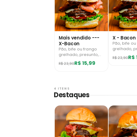
Mais vendido ---
X - Bacon
X-Bacon
Pão, bife ou
grelhado, p
Pão, bife ou frango
mussarela, 
grelhado, presunto,
R$ 
R$ 23,90
salada e ba
mussarela, bacon,
R$ 15,99
R$ 23,90
palha. Limitado a 1
salada e batata
unidades di
palha. Limitado a 10
usuário.
unidades diárias por
usuário.
4 ITENS
Destaques