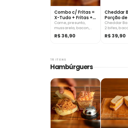
Combo c/ Fritas =
Cheddar 
X-Tudo + Fritas +
Porção de 
Guaraí
Guaraná
Carne, presunto,
Cheddar Ba
mussarela, bacon,
2 bifes, bac
ovo, milho verde,
cheddar e b
R$ 36,90
R$ 39,90
salada e batata
palha); + P
palha.
Batata Fritas
Guaraná Ant
237ml
16 ITENS
Hambúrguers