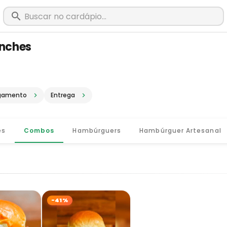
anches
m Além Paraíba - MG · Pediu, chegou
gamento
Entrega
es
Combos
Hambúrguers
Hambúrguer Artesanal
-41%