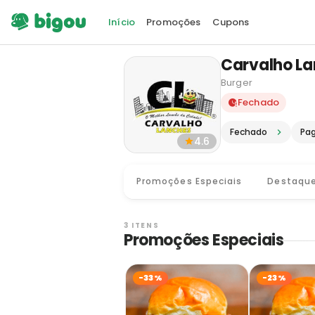
Início
Promoções
Cupons
Carvalho L
Burger
Delivery e
Fechado
Fechado
Pa
4.6
Promoções Especiais
Destaqu
3 ITENS
Promoções Especiais
-33%
-23%