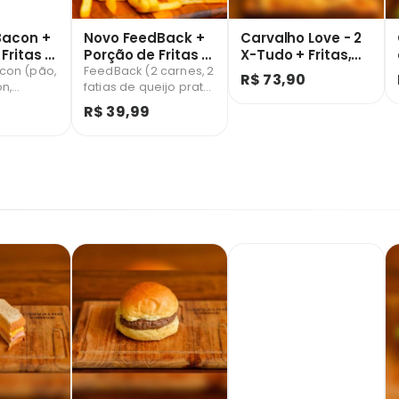
Bacon +
Novo FeedBack +
Carvalho Love - 2
Fritas +
Porção de Fritas +
X-Tudo + Fritas,
Coca Cola 310ml
Calabresa
con (pão,
FeedBack (2 carnes, 2
R$ 73,90
on,
Antarctica 237ml
fatias de queijo prato,
Acompanha Uma
atata
bacon, molho
Coca 1 Litro
R$ 39,99
orção de
barbecue e cebola
; +
crispy); + Porção de
arctica -
Batata frita; + Coca
Cola - 310ml.