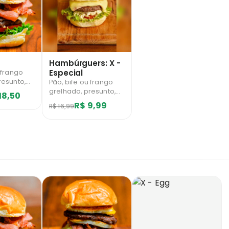
Hambúrguers: X -
Especial
 frango
resunto,
Pão, bife ou frango
bacon,
grelhado, presunto,
18,50
tata
mussarela, salada e
R$ 9,99
R$ 16,99
batata palha.
árias por
Limitado a 1 unidades
diárias por usuário.