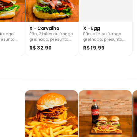
X - Carvalho
X - Egg
 frango
Pão, 2 bifes ou frango
Pão, bife ou frango
resunto,
grelhado, presunto,
grelhado, presunto,
bacon,
mussarela, bacon, 2
mussarela, ovo,
R$ 32,90
R$ 19,99
tata
ovos, salada, milho
salada e batata
verde e batata palha.
palha.