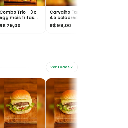
Combo Trio - 3 x
Carvalho Família -
Combo Espec
egg mais fritas
4 x calabresa ou x
5 x especial
acompanha uma
4 bacon + fritas +
fritas aco
R$ 79,00
R$ 99,00
R$ 114,99
coca 2L
uma coca 2L
um coca 2L
Ver todos