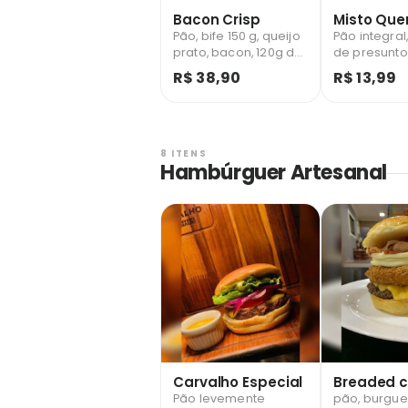
Bacon Crisp
Misto Que
Pão, bife 150 g, queijo
Pão integral,
prato, bacon, 120g de
de presunto
batata com cheddar
queijo prato
R$ 38,90
R$ 13,99
inglês e farofa de
bacon.
8 ITENS
Hambúrguer Artesanal
Carvalho Especial
Breaded 
Pão levemente
pão, burgue