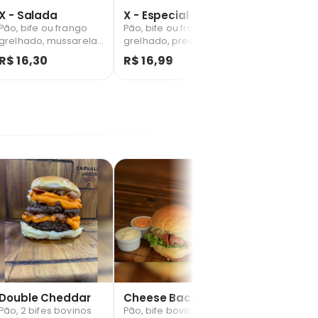
X - Salada
X - Especial
X - Egg
Pão, bife ou frango
Pão, bife ou frango
Pão, bife ou f
grelhado, mussarela
grelhado, presunto,
grelhado, pres
e salada.
mussarela, salada e
mussarela, ovo
R$ 16,30
R$ 16,99
R$ 22,15
batata palha.
salada e bata
palha.
Double Cheddar
Cheese Bacon
Saboroso
Pão, 2 bifes bovinos
Pão, bife bovino 200g
Pão, bife bovi