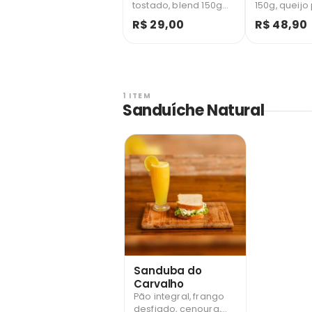
tostado, blend 150g
150g, queijo 
super suculento,
nosso queij
R$ 29,00
R$ 48,90
queijo prato
empanado, 
derretido, cheddar,
e fatias de
picles, salada, cebola
roxa!
1 ITEM
Sanduíche Natural
Sanduba do
Carvalho
Pão integral, frango
desfiado, cenoura,