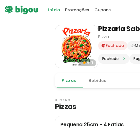
Início
Promoções
Cupons
Pizzaria Sab
Pizza
Delivery e
Fechado
Mí
Fechado
Pa
5.0
Pizzas
Bebidas
3 ITENS
Pizzas
Pequena 25cm - 4 Fatias