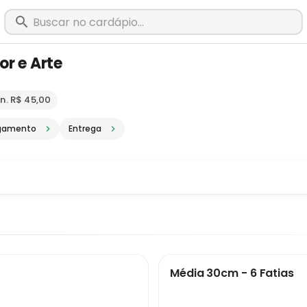
or e Arte
m Abaeté - MG · Pediu, chegou, é Big
n. R$ 45,00
gamento
Entrega
Média 30cm - 6 Fatias