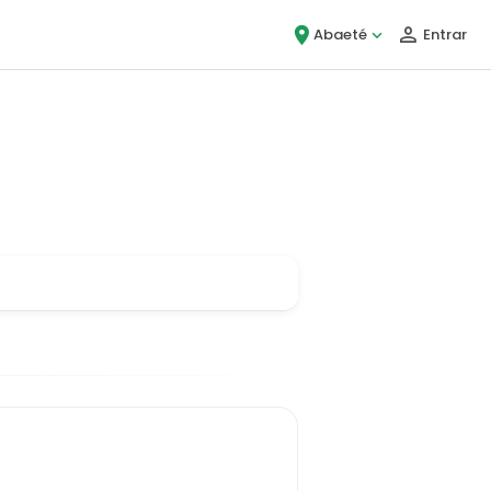
Abaeté
Entrar
ou!