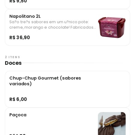
R$ 9,50
com polpa.
Napolitano 2L
Sa?o tre?s sabores em um u?nico pote:
creme, morango e chocolate! Fabricados
com aromas e cacau em po?.
R$ 36,90
2 ITENS
Doces
Chup-Chup Gourmet (sabores
variados)
R$ 6,00
Paçoca